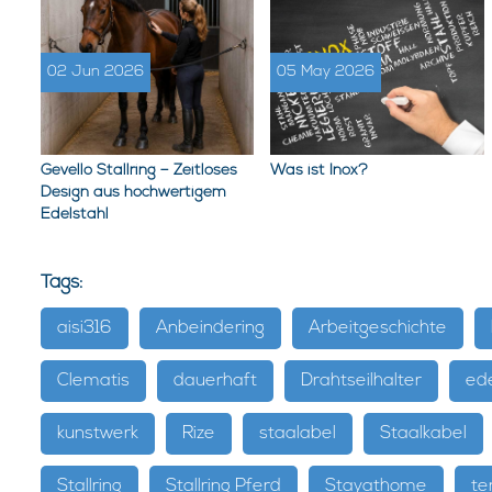
02 Jun 2026
05 May 2026
Gevello Stallring – Zeitloses
Was ist Inox?
Design aus hochwertigem
Edelstahl
Tags:
aisi316
Anbeindering
Arbeitgeschichte
Clematis
dauerhaft
Drahtseilhalter
ede
kunstwerk
Rize
staalabel
Staalkabel
Stallring
Stallring Pferd
Stayathome
te