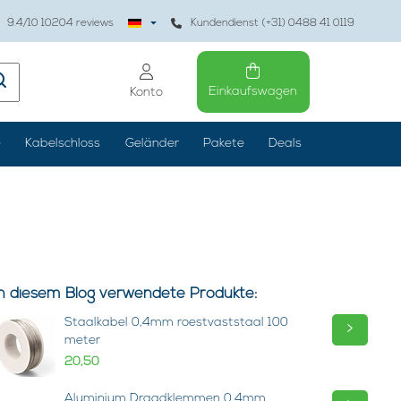
9.4
/10
10204
reviews
Kundendienst (+31) 0488 41 0119
Einkaufswagen
Konto
e
Kabelschloss
Geländer
Pakete
Deals
In diesem Blog verwendete Produkte:
Staalkabel 0,4mm roestvaststaal 100
>
meter
20,50
Aluminium Draadklemmen 0.4mm