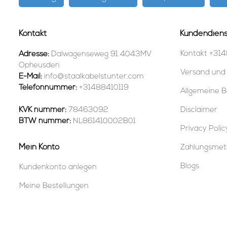
Kontakt
Kundendiens
Kontakt +314
Adresse:
Dalwagenseweg 91 4043MV
Opheusden
Versand und
E-Mail:
info@staalkabelstunter.com
Telefonnummer:
+31488410119
Allgemeine B
KVK nummer:
78463092
Disclaimer
BTW nummer:
NL861410002B01
Privacy Polic
Mein Konto
Zahlungsme
Blogs
Kundenkonto anlegen
Meine Bestellungen