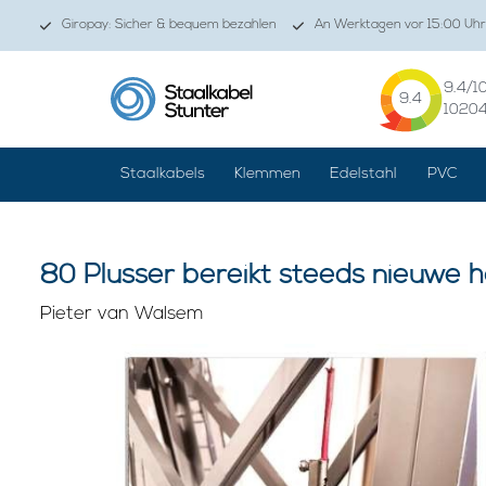
Giropay: Sicher & bequem bezahlen
An Werktagen vor 15:00 Uhr
9.4
/1
9.4
1020
Staalkabels
Klemmen
Edelstahl
PVC
80 Plusser bereikt steeds nieuwe
Pieter van Walsem