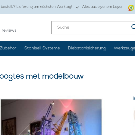
 bestellt? Lieferung am nächsten Werktag!
Alles aus eigenem Lager
0
4
reviews
Zubehör
Stahlseil Systeme
Diebstahlsicherung
Werkzeug
 hoogtes met modelbouw