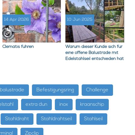
14 Apr 2026
10 Jun 2025
Clematis führen
Warum dieser Kunde sich für
eine offene Balustrade mit
Edelstahlseil entschieden hat
balustrade
Befestigungsring
Challenge
lstahl
extra dun
inox
kraanschip
Stahldraht
Stahldrahtseil
Stahlseil
rminal
Zipclip