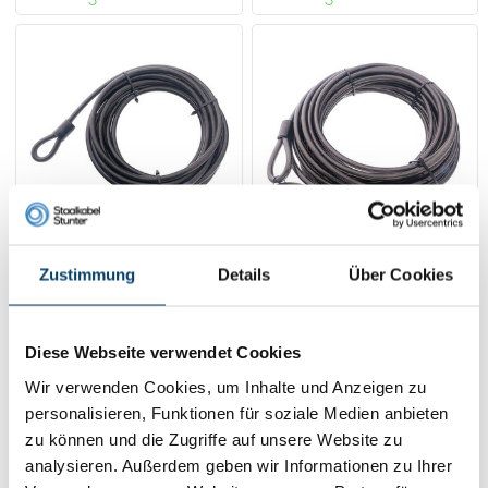
Zustimmung
Details
Über Cookies
Schlaufenseil 10
Schlaufenseil 20
meter
meter
27,
41,
95
95
Diese Webseite verwendet Cookies
Product ansehen
Product ansehen
Wir verwenden Cookies, um Inhalte und Anzeigen zu
Auf Lager
Auf Lager
personalisieren, Funktionen für soziale Medien anbieten
zu können und die Zugriffe auf unsere Website zu
analysieren. Außerdem geben wir Informationen zu Ihrer