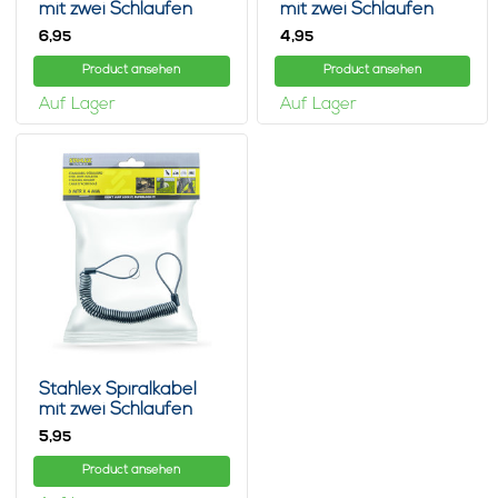
mit zwei Schlaufen
mit zwei Schlaufen
5m
2m
6,
4,
95
95
Product ansehen
Product ansehen
Auf Lager
Auf Lager
Stahlex Spiralkabel
mit zwei Schlaufen
3m
5,
95
Product ansehen