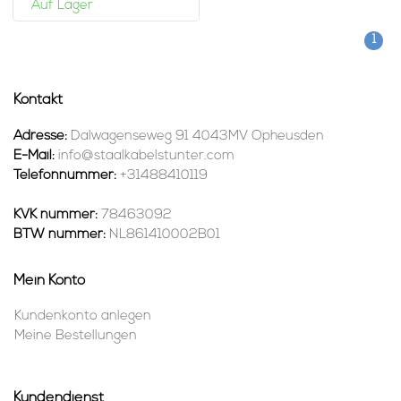
Auf Lager
1
Kontakt
Adresse:
Dalwagenseweg 91 4043MV Opheusden
E-Mail:
info@staalkabelstunter.com
Telefonnummer:
+31488410119
KVK nummer:
78463092
BTW nummer:
NL861410002B01
Mein Konto
Kundenkonto anlegen
Meine Bestellungen
Kundendienst