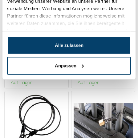
Verwendung unserer Website an unsere Partner für
soziale Medien, Werbung und Analysen weiter. Unsere
Partner führen diese Informationen möglicherweise mit
weiteren Daten zusammen, die Sie ihnen bereitgestellt
haben oder die sie im Rahmen Ihrer Nutzung der Dienste
gesammelt haben.
Alle zulassen
Drahtseil verzinkt mit
Lockenkabel pvc mit
Öse 110cm
Öse 110cm
6,
6,
43
43
Anpassen
Product ansehen
Product ansehen
Auf Lager
Auf Lager