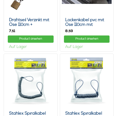
Drahtseil Verzinkt mit
Lockenkabel pvc mit
Öse 110cm +
Öse 110cm mit
Vorhängeschloss
Vorhängeschloss
7,
8,
51
59
Product ansehen
Product ansehen
Auf Lager
Auf Lager
Stahlex Spiralkabel
Stahlex Spiralkabel