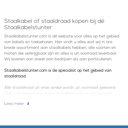
Staalkabel of staaldraad kopen bij dé
Staalkabelstunter
Staalkabelstunter.com is dé website voor alles op het gebied
van kabels en toebehoren. Hier vindt u alles wat wij in ons
brede assortiment aan staalkabels hebben, alle soorten en
maten die verkrijgbaar zijn en alles is uit voorraad leverbaar.
Wij leveren aan zowel aan bedrijven als aan particulieren.
Staalkabelstunter.com is dé specialist op het gebied van
staaldraad.
Alle staaldraad uit onze winkel wordt uit voorraad geleverd.
Ook voor toebehoren zoals draadklemmen en staaldraad
gereedschap bent u in onze winkel aan het juiste adres. In de
Lees meer
webshop kunt u terecht voor: verzinkt staaldraad,
RVS-
staalddraad
,
geplastificeerd staaldraad
,
ijzerdraad
,
terraskabels
,
waslijnen
, sloten,
bevestigingsmaterialen
, lieren
en materialen voor de boot. Uiteraard kunnen wij uw
bestellingen ook geheel op maat leveren. Verzinkt staalkabel