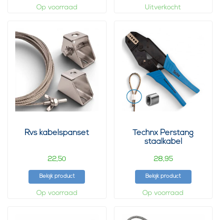
Op voorraad
Uitverkocht
Rvs kabelspanset
Technx Perstang
staalkabel
Krachtoverbrenging 1
22,
tot 2mm
28,
50
95
Bekijk product
Bekijk product
Op voorraad
Op voorraad