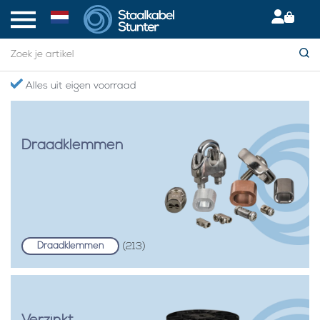
Gratis verzending boven €75,- in NL
Draadklemmen
Draadklemmen
(213)