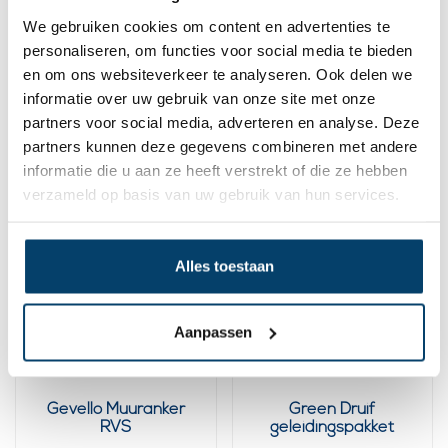
We gebruiken cookies om content en advertenties te
Green Rvs Klimhulp
Green Blauwe regen
personaliseren, om functies voor social media te bieden
pakket 61 delig
geleidingspakket
en om ons websiteverkeer te analyseren. Ook delen we
64,
96,
95
75
informatie over uw gebruik van onze site met onze
partners voor social media, adverteren en analyse. Deze
Bekijk product
Bekijk product
partners kunnen deze gegevens combineren met andere
Op voorraad
Uitverkocht
informatie die u aan ze heeft verstrekt of die ze hebben
verzameld op basis van uw gebruik van hun services.
Alles toestaan
Aanpassen
Gevello Muuranker
Green Druif
RVS
geleidingspakket