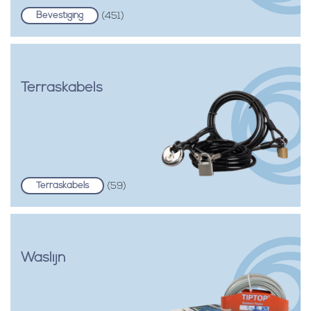
Bevestiging
(451)
Terraskabels
Terraskabels
(59)
Waslijn