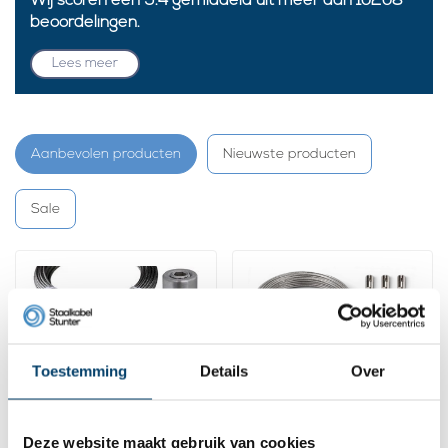
Wij scoren een
9.4
gemiddeld uit meer dan
10208
beoordelingen.
Lees meer
Aanbevolen producten
Nieuwste producten
Sale
Toestemming
Details
Over
Deze website maakt gebruik van cookies