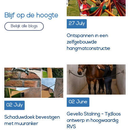
Blijf op de hoogte
27 July
Bekijk alle blogs
Ontspannen in een
zelfgebouwde
hangmatconstructie
02 June
02 July
Gevello Stalring - Tijdloos
Schaduwdoek bevestigen
ontwerp in hoogwaardig
met muuranker
RVS