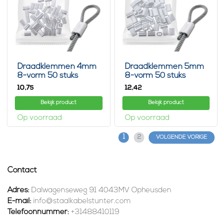
Draadklemmen 4mm
Draadklemmen 5mm
8-vorm 50 stuks
8-vorm 50 stuks
10,
12,
75
42
Bekijk product
Bekijk product
Op voorraad
Op voorraad
1
2
VOLGENDE VORIGE
Contact
Adres:
Dalwagenseweg 91 4043MV Opheusden
E-mail:
info@staalkabelstunter.com
Telefoonnummer:
+31488410119