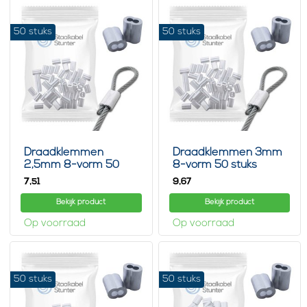
50 stuks
50 stuks
Draadklemmen
Draadklemmen 3mm
2,5mm 8-vorm 50
8-vorm 50 stuks
stuks
7,
9,
51
67
Bekijk product
Bekijk product
Op voorraad
Op voorraad
50 stuks
50 stuks