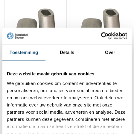
Toestemming
Details
Over
Draadklemmen 3mm
Draadklemmen 4mm
Deze website maakt gebruik van cookies
0,
0,
17
22
We gebruiken cookies om content en advertenties te
Bekijk product
Bekijk product
personaliseren, om functies voor social media te bieden
Op voorraad
Op voorraad
en om ons websiteverkeer te analyseren. Ook delen we
informatie over uw gebruik van onze site met onze
partners voor social media, adverteren en analyse. Deze
partners kunnen deze gegevens combineren met andere
informatie die u aan ze heeft verstrekt of die ze hebben
verzameld op basis van uw gebruik van hun services.