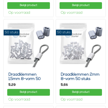
Bekijk product
Bekijk product
Op voorraad
Op voorraad
50 stuks
50 stuks
Draadklemmen
Draadklemmen 2mm
1,5mm 8-vorm 50
8-vorm 50 stuks
stuks
5,
5,
29
65
Bekijk product
Bekijk product
Op voorraad
Op voorraad