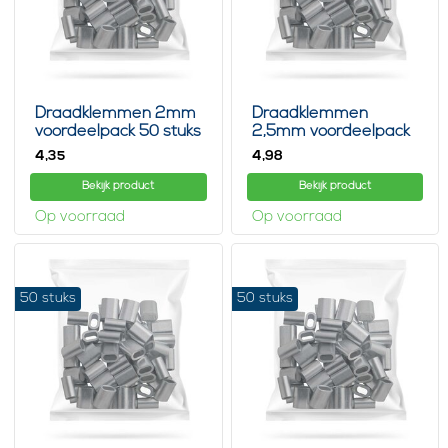
Draadklemmen 2mm
Draadklemmen
voordeelpack 50 stuks
2,5mm voordeelpack
50 stuks
4,
4,
35
98
Bekijk product
Bekijk product
Op voorraad
Op voorraad
50 stuks
50 stuks