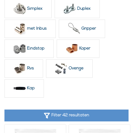
Simplex
Duplex
met Inbus
Gripper
Eindstop
Koper
Rvs
Overige
Kap
Filter 42 resultaten