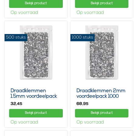
Bekijk product
Bekijk product
Op voorraad
Op voorraad
500 stuks
1000 stuks
Draadklemmen
Draadklemmen 2mm
1.5mm voordeelpack
voordeelpack 1000
500 stuks
stuks
32,
68,
45
95
Bekijk product
Bekijk product
Op voorraad
Op voorraad