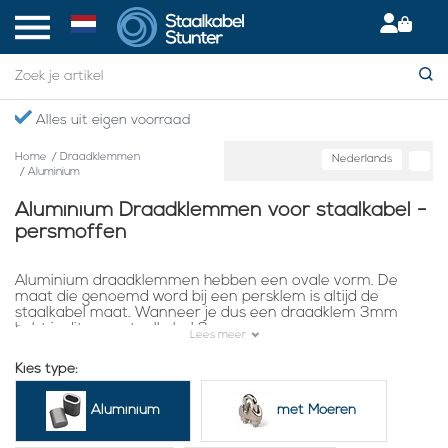
Gratis verzending boven €75,- in NL
Home
/
Draadklemmen
Nederlands
/
Aluminium
Aluminium Draadklemmen voor staalkabel -
persmoffen
Aluminium draadklemmen hebben een ovale vorm. De
maat die genoemd word bij een persklem is altijd de
staalkabel maat. Wanneer je dus een draadklem 3mm
hebt is dit voor staalkabel 3mm.
Lees meer
Kies type:
Een aluminium draadklem kun je persen met een
handperstang
of een hydraulische tang. Hierbij word de
Aluminium
met Moeren
klem van ovaal naar rond geperst. Wanneer de persing
optimaal gedaan is kan een sterkte bereikt worden zo hoog
als de breekkracht van de staalkabel. Persmoffen.