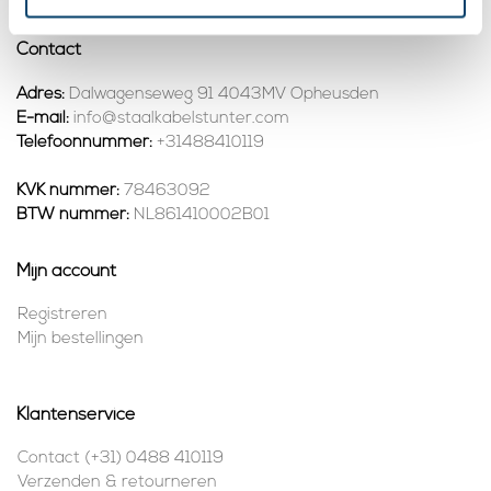
Contact
Adres:
Dalwagenseweg 91 4043MV Opheusden
E-mail:
info@staalkabelstunter.com
Telefoonnummer:
+31488410119
KVK nummer:
78463092
BTW nummer:
NL861410002B01
Mijn account
Registreren
Mijn bestellingen
Klantenservice
Contact (+31) 0488 410119
Verzenden & retourneren