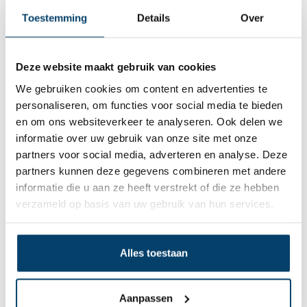
Heb je momenteel dus een lier nodig? En haal je deze het liefst
Toestemming
Details
Over
zo snel mogelijk in huis om aan bepaalde werkzaamheden te
Op voorraad
Op voorraad
beginnen? Wacht dan niet langer en neem op deze pagina alle
opties door die we op dit moment qua lieren aanbieden. Mocht
je nog met bepaalde vragen zitten of behoefte hebben aan
Deze website maakt gebruik van cookies
meer informatie over lieren, neem dan gerust contact op met
onze klantenservice. We staan je graag te woord.
We gebruiken cookies om content en advertenties te
personaliseren, om functies voor social media te bieden
en om ons websiteverkeer te analyseren. Ook delen we
informatie over uw gebruik van onze site met onze
partners voor social media, adverteren en analyse. Deze
partners kunnen deze gegevens combineren met andere
informatie die u aan ze heeft verstrekt of die ze hebben
Handtakel 20m
Handlier met 15
verzameld op basis van uw gebruik van hun services.
meter Staalkabel en
Haak
13,
33,
95
95
Bekijk product
Bekijk product
Alles toestaan
Op voorraad
Op voorraad
1
Aanpassen