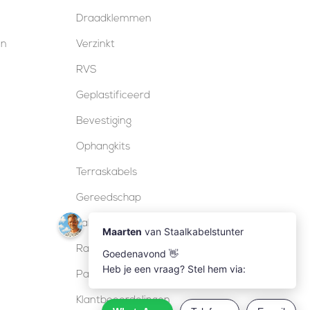
Draadklemmen
en
Verzinkt
RVS
Geplastificeerd
Bevestiging
Ophangkits
Terraskabels
Gereedschap
Kabelsloten
Railing
Pakketten
Klantbeoordelingen