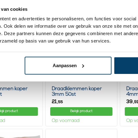
aad
Op voorraad
Op v
 van cookies
ent en advertenties te personaliseren, om functies voor social
. Ook delen we informatie over uw gebruik van onze site met on
e. Deze partners kunnen deze gegevens combineren met andere i
erzameld op basis van uw gebruik van hun services.
Aanpassen
mmen koper
Draadklemmen koper
Draa
t
3mm 50st
4mm
21,
39,
55
9
kijk product
Bekijk product
aad
Op voorraad
Op v