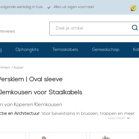
volgende werkdag in huis
Alles uit eigen voorraad
reviews
g
Ophangkits
Terraskabels
Gereedschap
Ka
emmen
/
Koper
ersklem | Oval sleeve
lemkousen voor Staalkabels
n van Koperen Klemkousen
tie en Architectuur
: Voor bevestiging in bruggen, trappen en meer.
Lees meer
me Toepassingen
: Gebruikt in tuigage en ankersystemen voor schepe
en Rigging
: Essentieel voor hijsapparatuur en takelsystemen.
en Logistiek
: Voor het veilig vastzetten van ladingen.