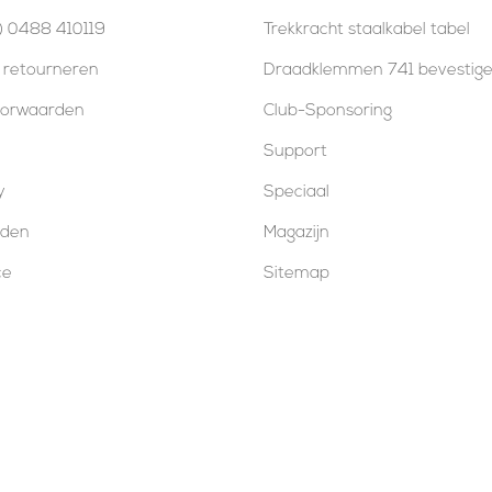
) 0488 410119
Trekkracht staalkabel tabel
 retourneren
Draadklemmen 741 bevestig
oorwaarden
Club-Sponsoring
Support
y
Speciaal
oden
Magazijn
ce
Sitemap