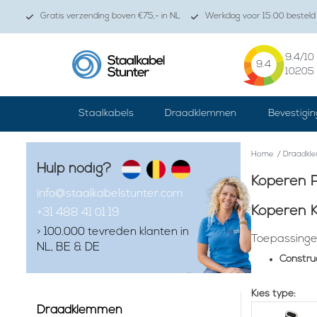
Gratis verzending boven €75,- in NL
Werkdag voor 15:00 besteld 
9.4
/10
9.4
10205
Staalkabels
Draadklemmen
Bevestigin
Home
/
Draadkl
Hulp nodig?
Koperen P
info@staalkabelstunter.com
Koperen K
+31 488 41 01 19
> 100.000 tevreden klanten in
Toepassinge
NL, BE & DE
Construc
Maritie
Lifting 
Kies type:
Vervoer 
Draadklemmen