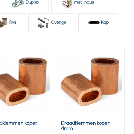
Duplex
met Inbus
ls.
ingen.
Rvs
Overige
Kap
latie.
dklemmen koper
Draadklemmen koper
m
4mm