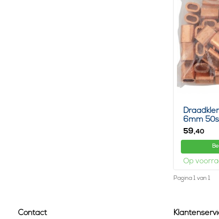
Draadkle
6mm 50s
59,
40
Be
Op voorr
Pagina 1 van 1
Contact
Klantenservi