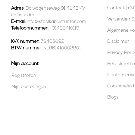
Contact (+31
Adres:
Dalwagenseweg 91 4043MV
Opheusden
Verzenden &
E-mail:
info@staalkabelstunter.com
Telefoonnummer:
+31488410119
Algemene v
KVK nummer:
78463092
Disclaimer
BTW nummer:
NL861410002B01
Privacy Polic
Mijn account
Betaalmeth
Klantenservi
Registreren
Cookiebeleid
Mijn bestellingen
Blogs