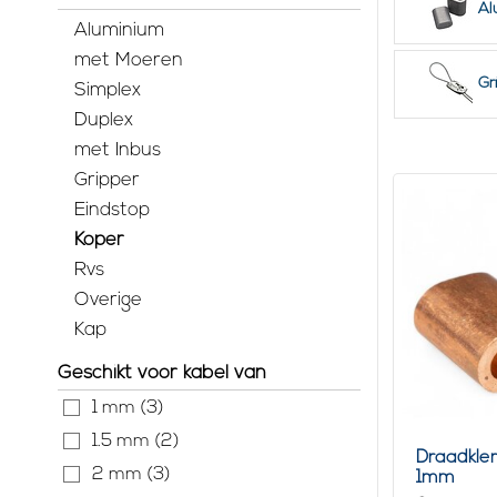
Al
Voordelen v
Aluminium
Sterkte
met Moeren
Corrosi
Gr
Simplex
Flexibili
Gemak v
Duplex
met Inbus
Combinaties
Gripper
RVS Sta
Eindstop
Gegalva
Speciaa
Koper
Rvs
Overige
Kap
Geschikt voor kabel van
1 mm (3)
1.5 mm (2)
Draadkle
2 mm (3)
1mm