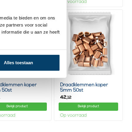
oorraad
Op voorraad
 media te bieden en om ons
ze partners voor social
nformatie die u aan ze heeft
Alles toestaan
dklemmen koper
Draadklemmen koper
 50st
5mm 50st
42,
1
12
Bekijk product
Bekijk product
oorraad
Op voorraad