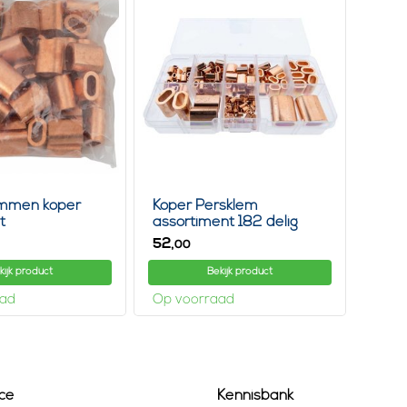
mmen koper
Koper Persklem
t
assortiment 182 delig
52,
00
kijk product
Bekijk product
aad
Op voorraad
ce
Kennisbank