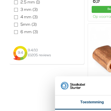
0,
17
2.5 mm (1)
3 mm (3)
Be
Op voorr
4 mm (3)
5mm (3)
6 mm (3)
9.4
/10
9.4
10205
reviews
Draadkle
5mm
0,
97
Toestemming
Be