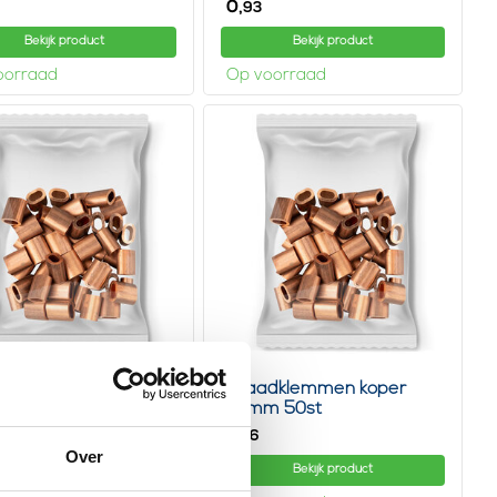
0,
93
Bekijk product
Bekijk product
oorraad
Op voorraad
dklemmen koper
Draadklemmen koper
50st
1.5mm 50st
7,
56
Over
Bekijk product
Bekijk product