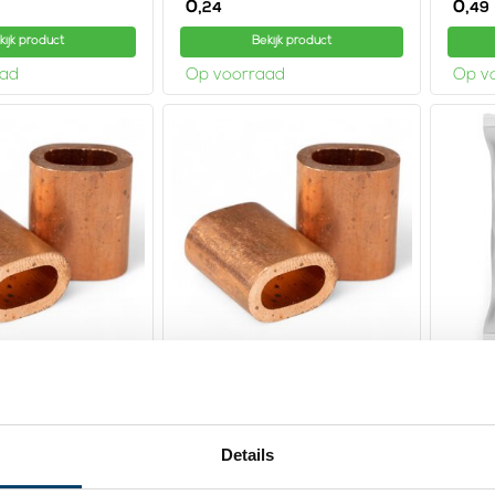
0,
0,
24
49
kijk product
Bekijk product
aad
Op voorraad
Op v
mmen koper
Draadklemmen koper
Draa
6mm
1mm 
1,
7,
80
74
Details
kijk product
Bekijk product