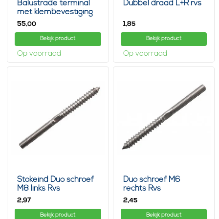
Balustrade terminal
Dubbel draad L+R rvs
met klembevestiging
4mm
55,
1,
00
85
Bekijk product
Bekijk product
Op voorraad
Op voorraad
Stokeind Duo schroef
Duo schroef M6
M8 links Rvs
rechts Rvs
2,
2,
97
45
Bekijk product
Bekijk product