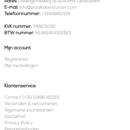
Adres:
Dalwagenseweg 91 4043MV Opheusden
E-mail:
info@staalkabelstunter.com
Telefoonnummer:
+31488410119
KVK nummer:
78463092
BTW nummer:
NL861410002B01
Mijn account
Registreren
Mijn bestellingen
Klantenservice
Contact (+31) 0488 410119
Verzenden & retourneren
Algemene voorwaarden
Disclaimer
Privacy Policy
Betaalmethoden