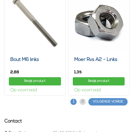
Bout M6 links
Moer Rvs A2 - Links
2,
1,
88
35
Bekijk product
Bekijk product
Op voorraad
Op voorraad
1
2
VOLGENDE VORIGE
Contact