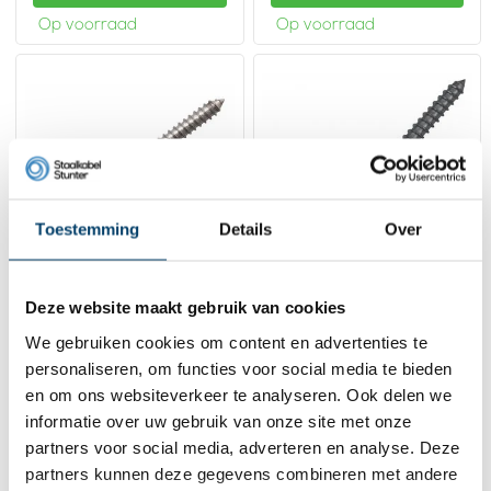
Op voorraad
Op voorraad
Toestemming
Details
Over
Deze website maakt gebruik van cookies
Duo schroef M6 links
RVS Duo schroef Links
Rvs
Draad
We gebruiken cookies om content en advertenties te
2,
1,
45
73
personaliseren, om functies voor social media te bieden
Bekijk product
Bekijk product
en om ons websiteverkeer te analyseren. Ook delen we
informatie over uw gebruik van onze site met onze
Op voorraad
Op voorraad
partners voor social media, adverteren en analyse. Deze
partners kunnen deze gegevens combineren met andere