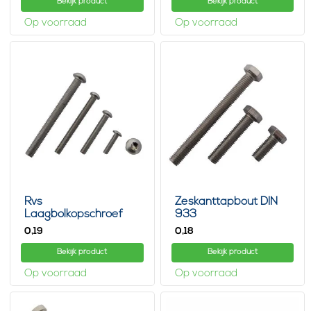
Bekijk product
Bekijk product
Op voorraad
Op voorraad
Rvs
Zeskanttapbout DIN
Laagbolkopschroef
933
met binnenzeskant
0,
0,
19
18
Bekijk product
Bekijk product
Op voorraad
Op voorraad