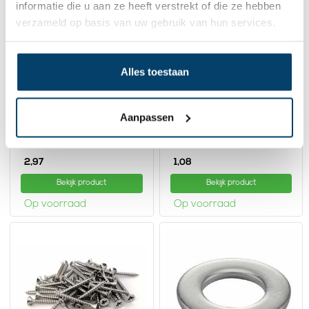
informatie die u aan ze heeft verstrekt of die ze hebben
verzameld op basis van uw gebruik van hun services.
Alles toestaan
Aanpassen
Stokeind Duo schroef
RVS Duo schroef
M8 rechts Rvs
Rechts Draad
2,
1,
97
08
Bekijk product
Bekijk product
Op voorraad
Op voorraad