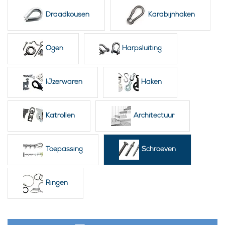
Keilbouten
Draadkousen
Karabijnhaken
Ogen
Harpsluiting
IJzerwaren
Haken
Katrollen
Architectuur
Toepassing
Schroeven
Ringen