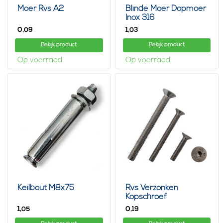
Moer Rvs A2
Blinde Moer Dopmoer
Inox 316
0,
1,
09
03
Bekijk product
Bekijk product
Op voorraad
Op voorraad
Keilbout M8x75
Rvs Verzonken
Kopschroef
1,
0,
05
19