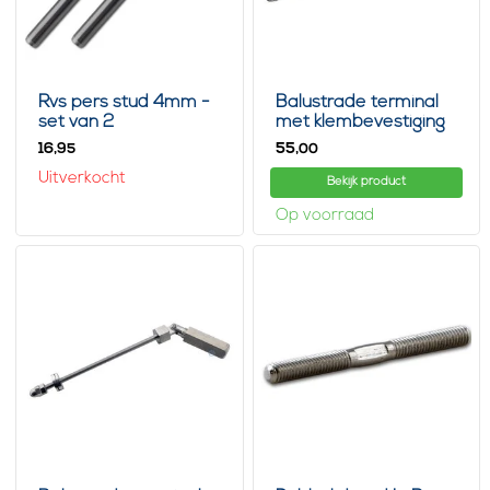
Rvs pers stud 4mm -
Balustrade terminal
set van 2
met klembevestiging
3mm
16,
55,
95
00
Uitverkocht
Bekijk product
Op voorraad