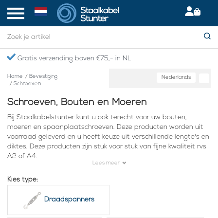
Gratis verzending boven €75,- in NL
Home
/
Bevestiging
Nederlands
/
Schroeven
Schroeven, Bouten en Moeren
Bij Staalkabelstunter kunt u ook terecht voor uw bouten,
moeren en spaanplaatschroeven. Deze producten worden uit
voorraad geleverd en u heeft keuze uit verschillende lengte's en
diktes. Deze producten zijn stuk voor stuk van fijne kwaliteit rvs
A2 of A4.
Lees meer
Zo hebben we bijvoorbeeld:
Kies type:
Zeskantbouten
Zeskantmoeren
Draadspanners
Lenskopbouten
Spaanplaatschroeven