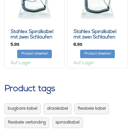
Stahlex Spiralkabel
Stahlex Spiralkabel
mit zwei Schlaufen
mit zwei Schlaufen
3m
5m
5,
6,
95
95
Product ansehen
Product ansehen
Auf Lager
Auf Lager
Product tags
buigbare kabel
draaikabel
flexibele kabel
flexibele verbinding
spiraalkabel