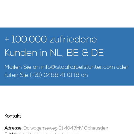
+ 100.000 zufriedene
Kunden in NL, BE & DE
Mailen Sie an
info@staalkabelstunter.com
oder
rufen Sie
(+31) 0488 41 01 19
an
Kontakt
Adresse:
Dalwagenseweg 91 4043MV Opheusden