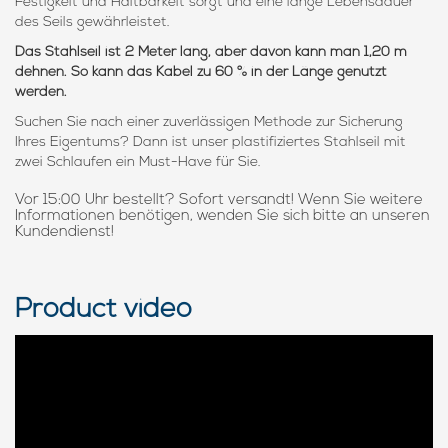
Festigkeit und Haltbarkeit sorgt und eine lange Lebensdauer
des Seils gewährleistet.
Das Stahlseil ist 2 Meter lang, aber davon kann man 1,20 m
dehnen. So kann das Kabel zu 60 % in der Länge genutzt
werden.
Suchen Sie nach einer zuverlässigen Methode zur Sicherung
Ihres Eigentums? Dann ist unser plastifiziertes Stahlseil mit
zwei Schlaufen ein Must-Have für Sie.
Vor 15:00 Uhr bestellt? Sofort versandt! Wenn Sie weitere
Informationen benötigen, wenden Sie sich bitte an unseren
Kundendienst!
Product video