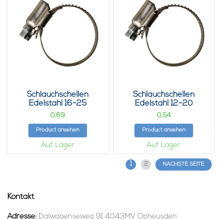
Schlauchschellen
Schlauchschellen
Edelstahl 16-25
Edelstahl 12-20
0,
0,
69
54
Product ansehen
Product ansehen
Auf Lager
Auf Lager
1
2
NÄCHSTE SEITE
Kontakt
Adresse:
Dalwagenseweg 91 4043MV Opheusden