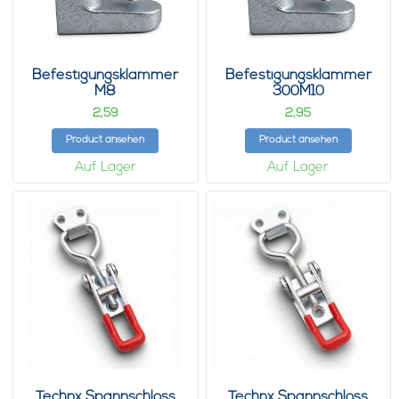
Befestigungsklammer
Befestigungsklammer
M8
300M10
2,
2,
59
95
Product ansehen
Product ansehen
Auf Lager
Auf Lager
Technx Spannschloss
Technx Spannschloss