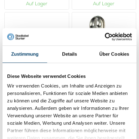
Auf Lager
Auf Lager
Zustimmung
Details
Über Cookies
Diese Webseite verwendet Cookies
Stahldraht mit
Benson Kleiderhaken
Wir verwenden Cookies, um Inhalte und Anzeigen zu
Krokodilklemme
einzeln
personalisieren, Funktionen für soziale Medien anbieten
0,
1,
53
45
zu können und die Zugriffe auf unsere Website zu
Product ansehen
Product ansehen
analysieren. Außerdem geben wir Informationen zu Ihrer
Verwendung unserer Website an unsere Partner für
Auf Lager
Auf Lager
soziale Medien, Werbung und Analysen weiter. Unsere
Partner führen diese Informationen möglicherweise mit
weiteren Daten zusammen, die Sie ihnen bereitgestellt