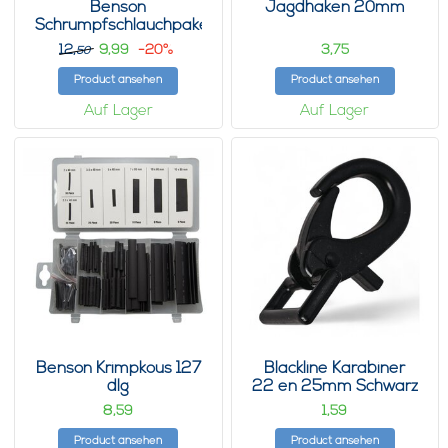
Benson
Jagdhaken 20mm
Schrumpfschlauchpaket
12,
9,
-20%
3,
99
75
50
Product ansehen
Product ansehen
Auf Lager
Auf Lager
Benson Krimpkous 127
Blackline Karabiner
dlg
22 en 25mm Schwarz
8,
1,
59
59
Product ansehen
Product ansehen