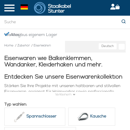
Giropay: Sicher & bequem bezahlen
Home
/
Zubehör
/
Eisenwaren
Deutsch
Eisenwaren wie Balkenklemmen,
Wandanker, Kleiderhaken und mehr.
Entdecken Sie unsere Eisenwarenkollektion
Stärken Sie Ihre Projekte mit unseren haltbaren und stilvollen
Eisenwaren, geeignet für Heimwerker sowie professionelle
Verkleinern
Bauherren.
Typ wählen:
Essentielle Befestigungsmaterialien
Spannschlösser
Kausche
Balkenklemmen
- Perfekt für konstruktive Unterstützung
Wandanker
- Für sichere und feste Verankerungen
Spannschlösser
- Für präzise Anpassungen und