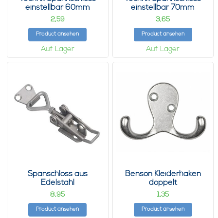
einstellbar 60mm
einstellbar 70mm
2,
3,
59
65
Product ansehen
Product ansehen
Auf Lager
Auf Lager
Spanschloss aus
Benson Kleiderhaken
Edelstahl
doppelt
8,
1,
95
35
Product ansehen
Product ansehen