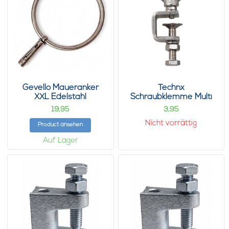
Gevello Maueranker
Technx
XXL Edelstahl
Schraubklemme Multi
Inox
19,
3,
95
95
Nicht vorrättig
Product ansehen
Auf Lager