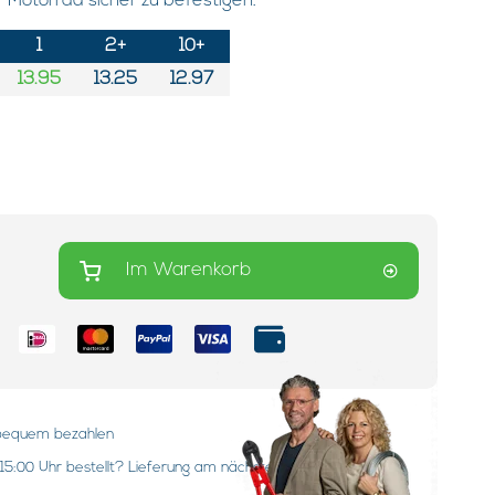
r Motorrad sicher zu befestigen.
1
2+
10+
13.95
13.25
12.97
Im Warenkorb
:
 bequem bezahlen
15:00 Uhr bestellt? Lieferung am nächsten Werktag!