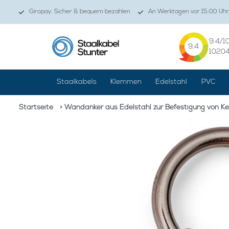
Giropay: Sicher & bequem bezahlen
An Werktagen vor 15:00 Uhr
9.4
/1
9.4
1020
Staalkabels
Klemmen
Edelstahl
PVC
Startseite
> Wandanker aus Edelstahl zur Befestigung von Ke