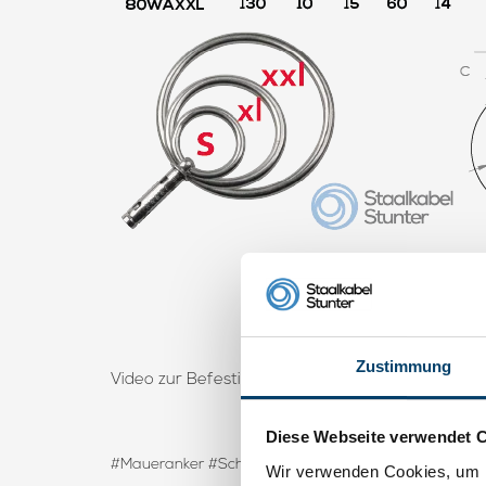
Zustimmung
Video zur Befestigung von Mauerankern:
Diese Webseite verwendet 
#Maueranker #Schlossanker #Keilbout-mit-großem-
Wir verwenden Cookies, um I