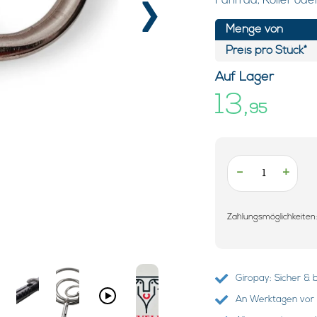
›
Fahrrad, Roller ode
Menge von
Preis pro Stück*
Auf Lager
13,
95
-
+
Zahlungsmöglichkeiten
Giropay: Sicher &
An Werktagen vor 