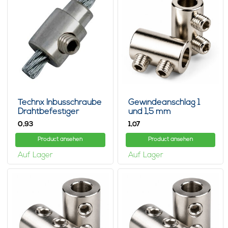
Technx Inbusschraube
Gewindeanschlag 1
Drahtbefestiger
und 1,5 mm
0,
1,
93
07
Product ansehen
Product ansehen
Auf Lager
Auf Lager