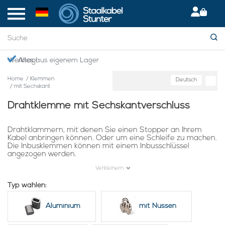
Giropay: Sicher & bequem bezahlen
Home
/
Klemmen
Deutsch
/
mit Sechskant
Drahtklemme mit Sechskantverschluss
Drahtklammern, mit denen Sie einen Stopper an Ihrem
Kabel anbringen können. Oder um eine Schleife zu machen.
Die Inbusklemmen können mit einem Inbusschlüssel
angezogen werden.
Erhältlich in Messing und rostfreiem Stahl.
Verkleinern
CG-Serie - Die Sockelklemme der cg-Serie ermöglicht die
Typ wählen:
Herstellung einer Schlaufe und verfügt über 2 Inbusschrauben,
die direkt auf das Kabel drücken. Kann auch als Endanschlag
Aluminium
mit Nüssen
verwendet werden, wobei das Kabel nur durch die Klemme
geführt wird.