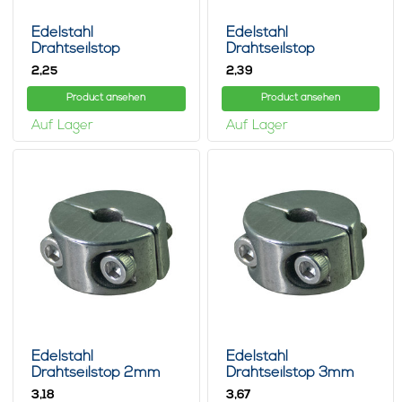
Edelstahl
Edelstahl
Drahtseilstop
Drahtseilstop
Sechskantschraube6mm
Sechskantschraube8mm
2,
2,
25
39
Product ansehen
Product ansehen
Auf Lager
Auf Lager
Edelstahl
Edelstahl
Drahtseilstop 2mm
Drahtseilstop 3mm
M3 twin
M3 twin
3,
3,
18
67