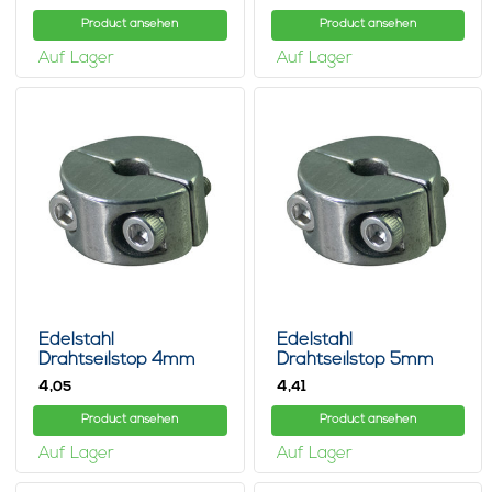
Product ansehen
Product ansehen
Auf Lager
Auf Lager
Edelstahl
Edelstahl
Drahtseilstop 4mm
Drahtseilstop 5mm
M3 twin
M3 twin
4,
4,
05
41
Product ansehen
Product ansehen
Auf Lager
Auf Lager