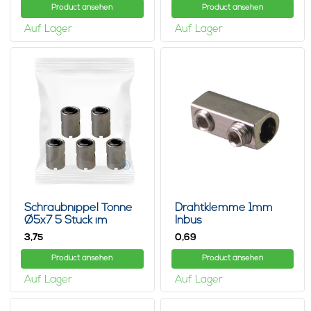
Product ansehen
Product ansehen
Auf Lager
Auf Lager
Schraubnippel Tonne
Drahtklemme 1mm
Ø5x7 5 Stück im
Inbus
Beutel
3,
0,
75
69
Product ansehen
Product ansehen
Auf Lager
Auf Lager