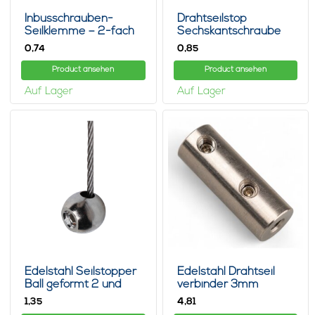
Inbusschrauben-
Drahtseilstop
Seilklemme – 2-fach
Sechskantschraube
1.5mm
0,
0,
74
85
Product ansehen
Product ansehen
Auf Lager
Auf Lager
Edelstahl Seilstopper
Edelstahl Drahtseil
Ball geformt 2 und
verbinder 3mm
3mm
1,
4,
35
81