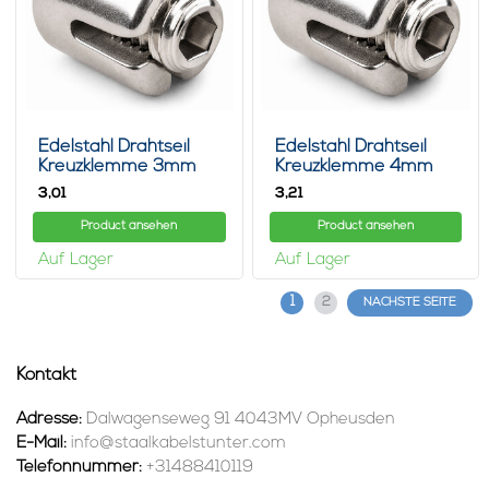
Edelstahl Drahtseil
Edelstahl Drahtseil
Kreuzklemme 3mm
Kreuzklemme 4mm
3,
3,
01
21
Product ansehen
Product ansehen
Auf Lager
Auf Lager
1
2
NÄCHSTE SEITE
Kontakt
Adresse:
Dalwagenseweg 91 4043MV Opheusden
E-Mail:
info@staalkabelstunter.com
Telefonnummer:
+31488410119