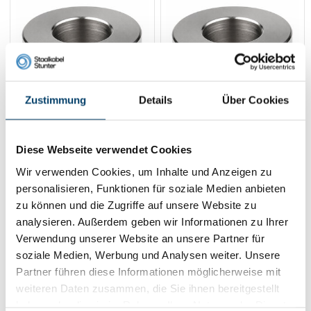
Zustimmung
Details
Über Cookies
Edelstahl
Edelstahl
Diese Webseite verwendet Cookies
Drahtseilstop
Drahtseilstop
Wir verwenden Cookies, um Inhalte und Anzeigen zu
Sechskantschraube
Sechskantschraube
1,
1,
65
75
2mm
3mm
personalisieren, Funktionen für soziale Medien anbieten
Product ansehen
Product ansehen
zu können und die Zugriffe auf unsere Website zu
Auf Lager
Auf Lager
analysieren. Außerdem geben wir Informationen zu Ihrer
Verwendung unserer Website an unsere Partner für
soziale Medien, Werbung und Analysen weiter. Unsere
Partner führen diese Informationen möglicherweise mit
weiteren Daten zusammen, die Sie ihnen bereitgestellt
haben oder die sie im Rahmen Ihrer Nutzung der Dienste