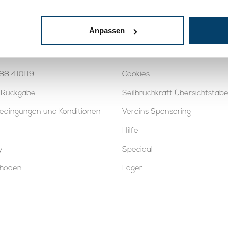
Auf Lager
Auf 
Anpassen
t
Wissensdatenbank
88 410119
Cookies
 Rückgabe
Seilbruchkraft Übersichtstabe
edingungen und Konditionen
Vereins Sponsoring
Hilfe
y
Speciaal
thoden
Lager