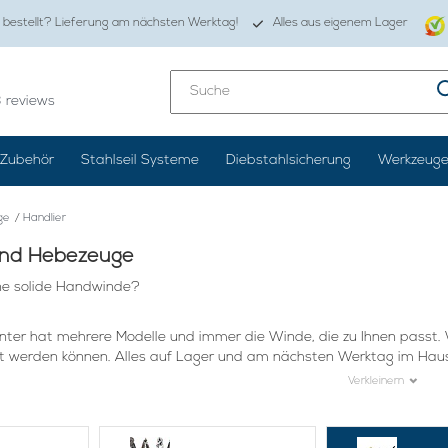
 bestellt? Lieferung am nächsten Werktag!
Alles aus eigenem Lager
0
8
reviews
Zubehör
Stahlseil Systeme
Diebstahlsicherung
Werkzeug
ge
/
Handlier
nd Hebezeuge
ne solide Handwinde?
nter hat mehrere Modelle und immer die Winde, die zu Ihnen passt.
 werden können. Alles auf Lager und am nächsten Werktag im Haus
Verkleinern
, in dem Sie eine Winde brauchen, sind Sie bei Staalkabelstunter g
aus, um Sie in diesem Bereich erfolgreich zu machen. Bei Winden könn
ngen: Eine Winde kann für viele verschiedene Zwecke eingesetzt we