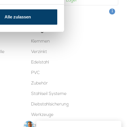
Lager
Auf Lager
1
Alle zulassen
Kategorien
Klemmen
lle
Verzinkt
Edelstahl
PVC
Zubehör
Stahlseil Systeme
Diebstahlsicherung
Werkzeuge
Kabelschloss