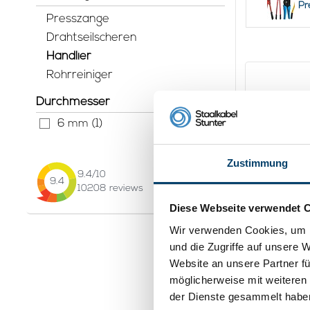
Pr
verstärken od
Presszange
ist jedoch gu
Hohe Zugkraft:
Drahtseilscheren
Kilogramm ode
Handlier
Klicken Sie da
Rohrreiniger
Optimales Glei
Preis und Qual
Durchmesser
zum niedrigste
6 mm (1)
Benötigen Sie
Sie nicht läng
weitere Infor
Zustimmung
9.4
/10
9.4
10208
reviews
Diese Webseite verwendet 
Wir verwenden Cookies, um I
Robuste 
und die Zugriffe auf unsere 
Hubwinde
Website an unsere Partner fü
Drahtseil
32,
95
möglicherweise mit weiteren
Pro
der Dienste gesammelt habe