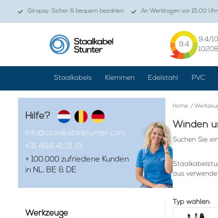
Giropay: Sicher & bequem bezahlen
An Werktagen vor 15:00 Uhr
9.4
/1
9.4
1020
Staalkabels
Klemmen
Edelstahl
PVC
Home
/
Werkzeu
Hilfe?
Winden u
info@staalkabelstunter.com
Suchen Sie ei
+31 488 41 01 19
+ 100.000 zufriedene Kunden
Staalkabelstu
in NL, BE & DE
aus verwendet
In dem Moment
wir alles im H
Typ wählen:
Viele Anwendu
Werkzeuge