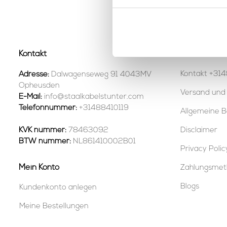
Auf Lager
Seite 1 von 1
Kontakt
Kundendiens
Kontakt +314
Adresse:
Dalwagenseweg 91 4043MV
Opheusden
Versand und
E-Mail:
info@staalkabelstunter.com
Telefonnummer:
+31488410119
Allgemeine B
KVK nummer:
78463092
Disclaimer
BTW nummer:
NL861410002B01
Privacy Polic
Mein Konto
Zahlungsme
Blogs
Kundenkonto anlegen
Meine Bestellungen