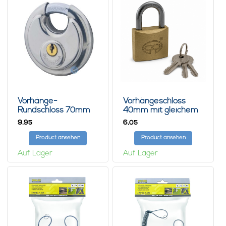
Vorhänge-
Vorhängeschloss
Rundschloss 70mm
40mm mit gleichem
mit gleichem
Schlüssel
9,
6,
95
05
Schlüssel
Product ansehen
Product ansehen
Auf Lager
Auf Lager