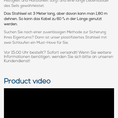
Festigkeit und Haltbarkeit sorgt und eine lange Lebensdauer
des Seils gewährleistet.
Das Stahlseil ist 3 Meter lang, aber davon kann man 1,80 m
dehnen. So kann das Kabel zu 60 % in der Länge genutzt
werden.
Suchen Sie nach einer zuverlässigen Methode zur Sicherung
Ihres Eigentums? Dann ist unser plastifiziertes Stahlseil mit
zwei Schlaufen ein Must-Have für Sie.
Vor 15:00 Uhr bestellt? Sofort versandt! Wenn Sie weitere
Informationen benötigen, wenden Sie sich bitte an unseren
Kundendienst!
Product video