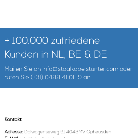
+ 100.000 zufriedene
Kunden in NL, BE & DE
Mailen Sie an
info@staalkabelstunter.com
oder
rufen Sie
(+31) 0488 41 01 19
an
Kontakt
Adresse:
Dalwagenseweg 91 4043MV Opheusden