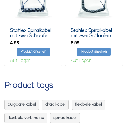
Stahlex Spiralkabel
Stahlex Spiralkabel
mit zwei Schlaufen
mit zwei Schlaufen
2m
5m
4,
6,
95
95
Product ansehen
Product ansehen
Auf Lager
Auf Lager
Product tags
buigbare kabel
draaikabel
flexibele kabel
flexibele verbinding
spiraalkabel