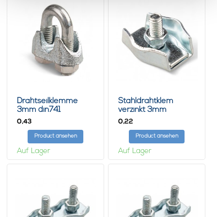
Drahtseilklemme
Stahldrahtklem
3mm din741
verzinkt 3mm
0,
0,
43
22
Product ansehen
Product ansehen
Auf Lager
Auf Lager