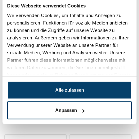
Diese Webseite verwendet Cookies
Wir verwenden Cookies, um Inhalte und Anzeigen zu
personalisieren, Funktionen für soziale Medien anbieten
zu können und die Zugriffe auf unsere Website zu
analysieren. Außerdem geben wir Informationen zu Ihrer
Drahtseilklemme bit tiefe Fassung
7mm
Verwendung unserer Website an unsere Partner für
0 klantbeoordelingen
soziale Medien, Werbung und Analysen weiter. Unsere
Partner führen diese Informationen möglicherweise mit
3,
95
Auf Lager
weiteren Daten zusammen, die Sie ihnen bereitgestellt
Werktags vor 15:00 Uhr bestellt? Am nächsten
haben oder die sie im Rahmen Ihrer Nutzung der Dienste
Werktag geliefert!
gesammelt haben.
Im Warenkorb
Alle zulassen
Anpassen
Verwandte Produkte