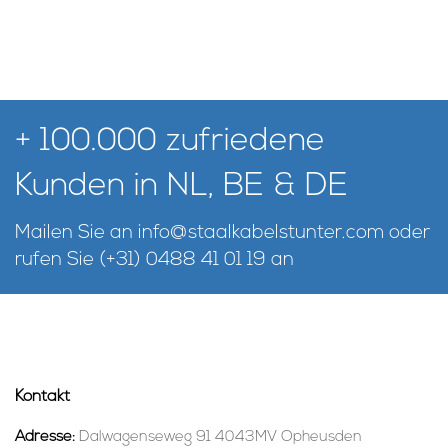
+ 100.000 zufriedene
Kunden in NL, BE & DE
Mailen Sie an
info@staalkabelstunter.com
oder
rufen Sie
(+31) 0488 41 01 19
an
Kontakt
Adresse:
Dalwagenseweg 91 4043MV Opheusden