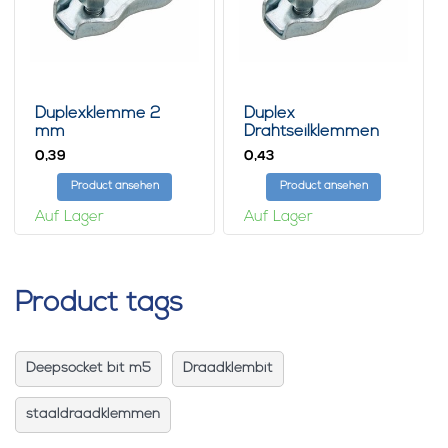
Duplexklemme 2
Duplex
mm
Drahtseilklemmen
3mm
0,
0,
39
43
Product ansehen
Product ansehen
Auf Lager
Auf Lager
Product tags
Deepsocket bit m5
Draadklembit
staaldraadklemmen