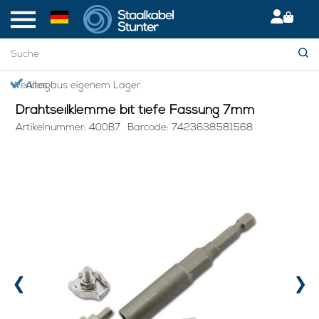
Startseite
> Drahtseilklemme bit tiefe Fassung 7mm
Giropay: Sicher & bequem bezahlen
Drahtseilklemme bit tiefe Fassung 7mm
Artikelnummer: 400B7
Barcode: 7423638581568
‹
›