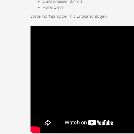
Durchmesser 3.4mm
Höhe 5mm
vorteilhaftes Kabel mit Endanschlägen.