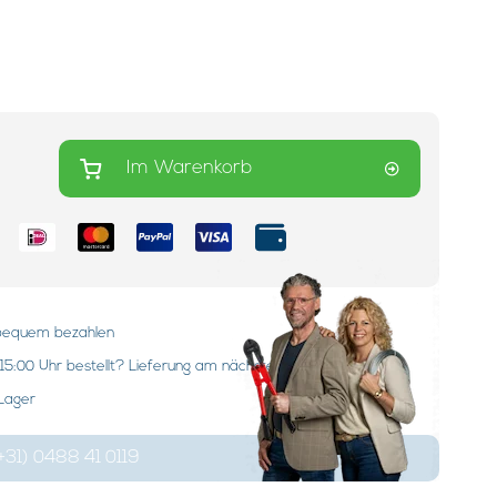
Im Warenkorb
:
 bequem bezahlen
15:00 Uhr bestellt? Lieferung am nächsten Werktag!
 Lager
+31) 0488 41 0119