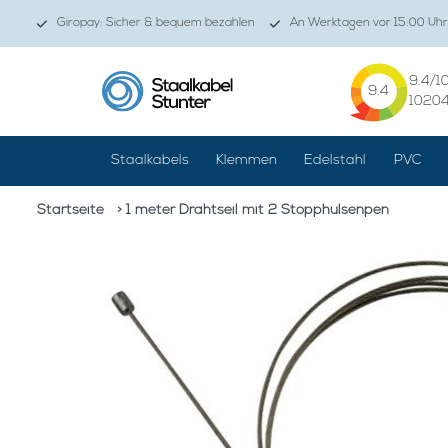
Giropay: Sicher & bequem bezahlen
An Werktagen vor 15:00 Uhr
9.4
/1
9.4
1020
Staalkabels
Klemmen
Edelstahl
PVC
Startseite
> 1 meter Drahtseil mit 2 Stopphülsenpen