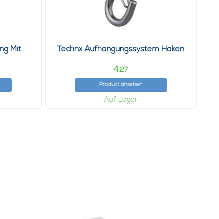
ng Mit
Technx Aufhängungssystem Haken
4,
27
Product ansehen
Auf Lager