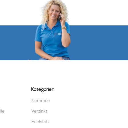
Kategorien
Klemmen
lle
Verzinkt
Edelstahl