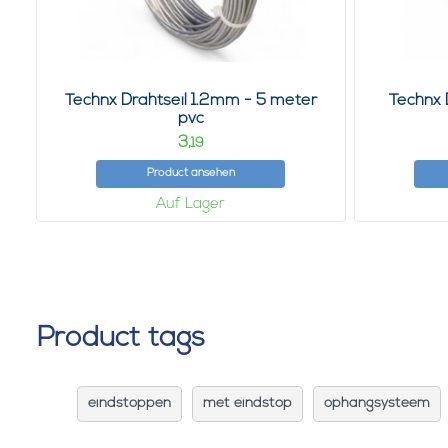
Technx Drahtseil 1.2mm - 5 meter
Technx 
pvc
3,
19
Product ansehen
Auf Lager
Product tags
eindstoppen
met eindstop
ophangsysteem