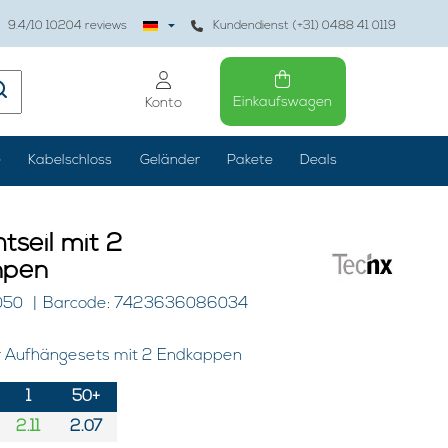
9.4
/10
10204
reviews
Kundendienst (+31) 0488 41 0119
Einkaufswagen
Konto
e
Kabelschloss
Geländer
Pakete
Deals
tseil mit 2
npen
050
Barcode: 7423636086034
für Aufhängesets mit 2 Endkappen
1
50+
2.11
2.07