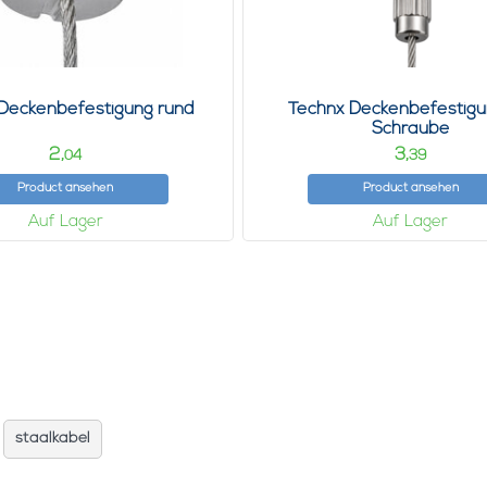
Deckenbefestigung rund
Technx Deckenbefestigu
Schraube
2,
3,
04
39
Product ansehen
Product ansehen
Auf Lager
Auf Lager
staalkabel