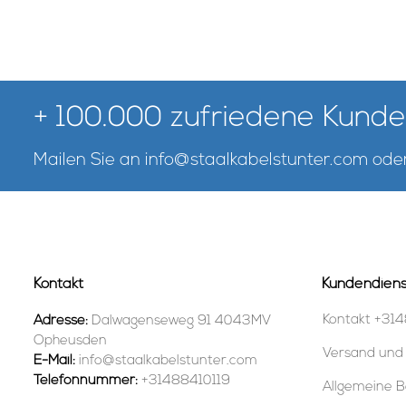
+ 100.000 zufriedene Kunde
Mailen Sie an
info@staalkabelstunter.com
oder
Kontakt
Kundendiens
Kontakt +314
Adresse:
Dalwagenseweg 91 4043MV
Opheusden
Versand und
E-Mail:
info@staalkabelstunter.com
Telefonnummer:
+31488410119
Allgemeine B