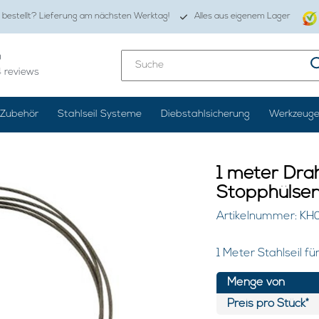
 bestellt? Lieferung am nächsten Werktag!
Alles aus eigenem Lager
0
4
reviews
Zubehör
Stahlseil Systeme
Diebstahlsicherung
Werkzeug
1 meter Drah
Stopphülse
Artikelnummer: KH
1 Meter Stahlseil 
Menge von
Preis pro Stück*