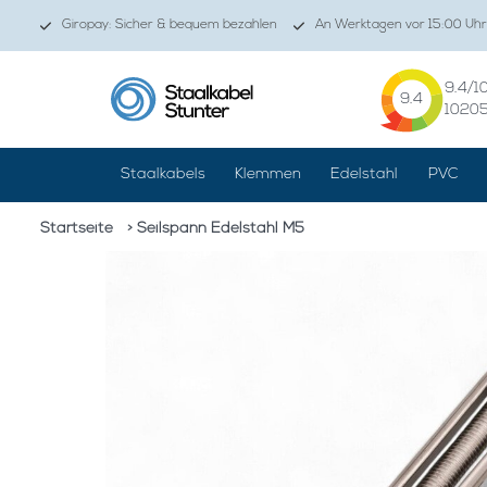
Giropay: Sicher & bequem bezahlen
An Werktagen vor 15:00 Uhr
9.4
/1
9.4
1020
Staalkabels
Klemmen
Edelstahl
PVC
Startseite
> Seilspann Edelstahl M5