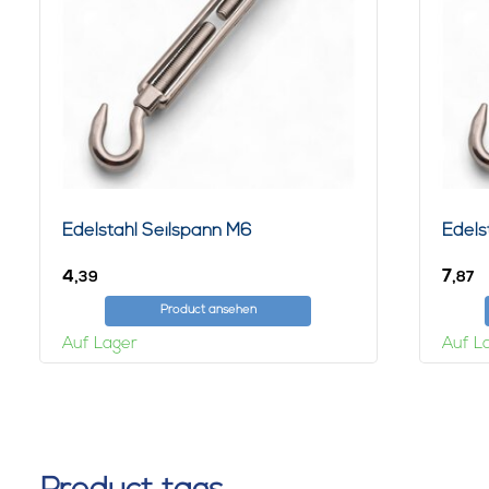
Edelstahl Seilspann M6
Edels
4,
7,
39
87
Product ansehen
Auf Lager
Auf L