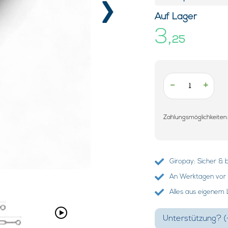
›
Auf Lager
3,
25
-
+
Zahlungsmöglichkeiten
Giropay: Sicher &
An Werktagen vor 
Alles aus eigenem
Unterstützung? (