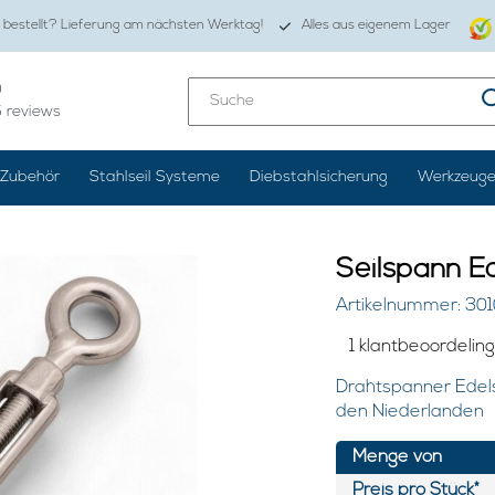
 bestellt? Lieferung am nächsten Werktag!
Alles aus eigenem Lager
0
5
reviews
Zubehör
Stahlseil Systeme
Diebstahlsicherung
Werkzeug
Seilspann E
Artikelnummer: 301
1 klantbeoordelin
Drahtspanner Edels
den Niederlanden
Menge von
Preis pro Stück*