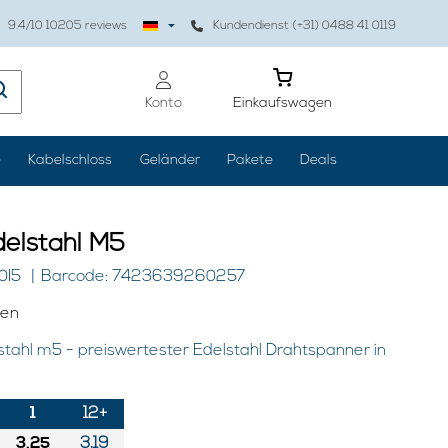
9.4
/10
10205
reviews
Kundendienst (+31) 0488 41 0119
Konto
Einkaufswagen
e
Kabelschloss
Geländer
Pakete
Deals
delstahl M5
0I5
Barcode: 7423639260257
gen
tahl m5 - preiswertester Edelstahl Drahtspanner in
1
12+
3,25
3,19