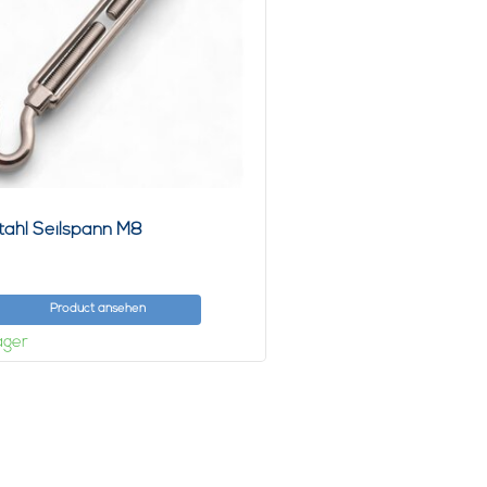
tahl Seilspann M8
Product ansehen
ager