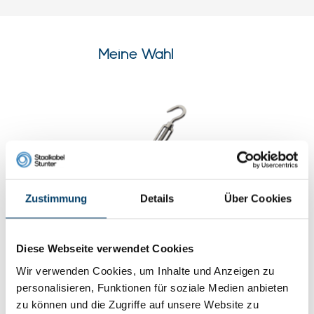
Meine Wahl
Zustimmung
Details
Über Cookies
Spanschlösser Edelstahl M8
Diese Webseite verwendet Cookies
Haken-Haken
Wir verwenden Cookies, um Inhalte und Anzeigen zu
0 klantbeoordelingen
personalisieren, Funktionen für soziale Medien anbieten
7,
45
Auf Lager
zu können und die Zugriffe auf unsere Website zu
Werktags vor 15:00 Uhr bestellt? Am nächsten