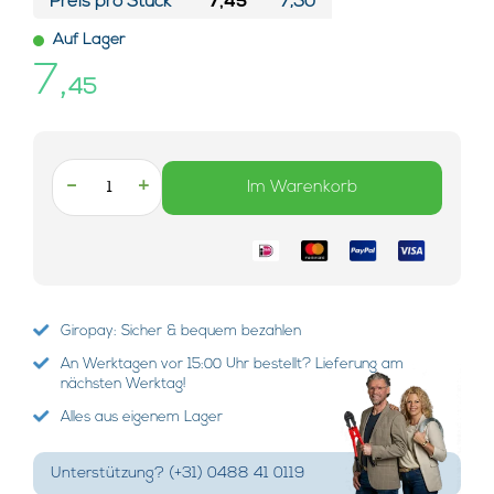
Preis pro Stück*
7,45
7,30
Auf Lager
7,
45
-
+
Im Warenkorb
Giropay: Sicher & bequem bezahlen
An Werktagen vor 15:00 Uhr bestellt? Lieferung am
nächsten Werktag!
Alles aus eigenem Lager
Unterstützung? (+31) 0488 41 0119