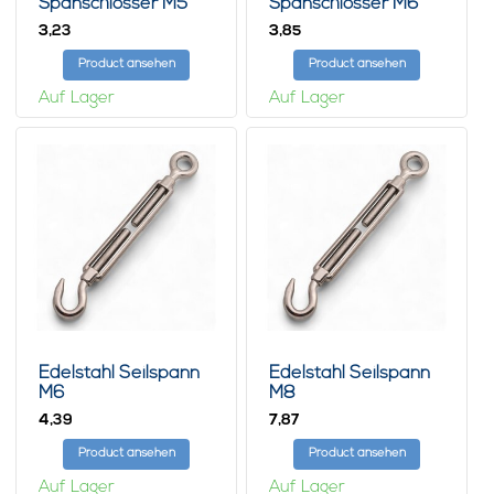
Spanschlösser M5
Spanschlösser M6
Haken-Haken
Haken-Haken
3,
3,
23
85
Product ansehen
Product ansehen
Auf Lager
Auf Lager
Edelstahl Seilspann
Edelstahl Seilspann
M6
M8
4,
7,
39
87
Product ansehen
Product ansehen
Auf Lager
Auf Lager