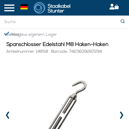
Startseite
> Spanschlösser Edelstahl M8 Haken-Haken
en Werktag!
Alles aus eigenem Lager
Spanschlösser Edelstahl M8 Haken-Haken
Artikelnummer: 14858
Barcode: 7423639267294
‹
›