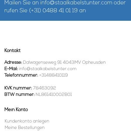
Mailen Sie an
info@staalkabelstunter.com
oder
rufen Sie
(+31) 0488 41 01 19
an
Kontakt
Adresse:
Dalwagenseweg 91 4043MV Opheusden
E-Mail:
info@staalkabelstunter.com
Telefonnummer:
+31488410119
KVK nummer:
78463092
BTW nummer:
NL861410002B01
Mein Konto
Kundenkonto anlegen
Meine Bestellungen