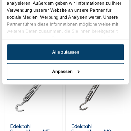
analysieren. Außerdem geben wir Informationen zu Ihrer
Werktag geliefert!
Verwendung unserer Website an unsere Partner für
soziale Medien, Werbung und Analysen weiter. Unsere
Im Warenkorb
Partner führen diese Informationen möglicherweise mit
weiteren Daten zusammen, die Sie ihnen bereitgestellt
haben oder die sie im Rahmen Ihrer Nutzung der Dienste
gesammelt haben.
Verwandte Produkte
Alle zulassen
Anpassen
Edelstahl
Edelstahl