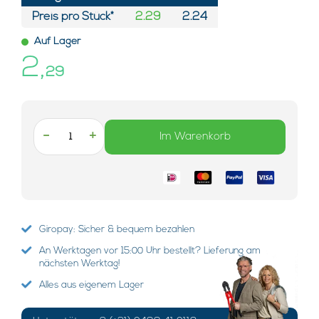
Preis pro Stück*
2.29
2.24
Auf Lager
2,
29
-
+
Im Warenkorb
Giropay: Sicher & bequem bezahlen
An Werktagen vor 15:00 Uhr bestellt? Lieferung am
nächsten Werktag!
Alles aus eigenem Lager