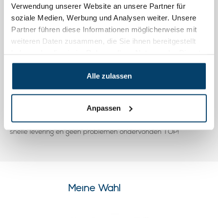
Verwendung unserer Website an unsere Partner für
Voldoet prima aan de verwachtingen. Ik gebruik deze als
spanner voor wasdraad.
soziale Medien, Werbung und Analysen weiter. Unsere
Partner führen diese Informationen möglicherweise mit
weiteren Daten zusammen, die Sie ihnen bereitgestellt
Max R.
haben oder die sie im Rahmen Ihrer Nutzung der Dienste
21, Aug, 2014
gesammelt haben.
Snelle levering en geen problemen ondervonden TOP!
Alle zulassen
Max R.
Anpassen
14, Apr, 2014
snelle levering en geen problemen ondervonden TOP!
Meine Wahl