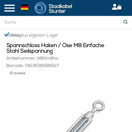
Startseite
> Spannschloss Haken / Öse M8 Einfache Stahl Seilspannung
Giropay: Sicher & bequem bezahlen
Spannschloss Haken / Öse M8 Einfache
Stahl Seilspannung
Artikelnummer: 1480m8ho
Barcode: 7423638566527
6 reviews