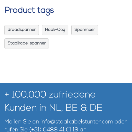
Product tags
draadspanner
Haak-Oog
Spanmoer
Staalkabel spanner
+ 100.000 zufriedene
Kunden in NL, BE & DE
Mailen Sie an
info@staalkabelstunter.com
oder
rufen Sie
(+31) 0488 41 01 19
an