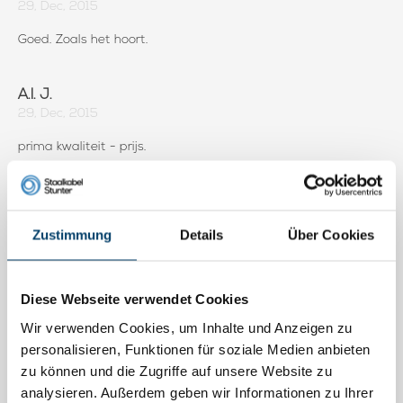
29, Dec, 2015
Goed. Zoals het hoort.
A.I. J.
29, Dec, 2015
prima kwaliteit - prijs.
Willem R.
09, Sep, 2015
Zustimmung
Details
Über Cookies
Volgende dag in huis. De bestelde producten waren niet
allemaal voorradig maar na een telefoontje iets anders
besteld. Als tegemoetkoming een leuk presentje in de doos.
Diese Webseite verwendet Cookies
Helemaal prima.
Wir verwenden Cookies, um Inhalte und Anzeigen zu
personalisieren, Funktionen für soziale Medien anbieten
Paul W.
zu können und die Zugriffe auf unsere Website zu
12, Nov, 2014
analysieren. Außerdem geben wir Informationen zu Ihrer