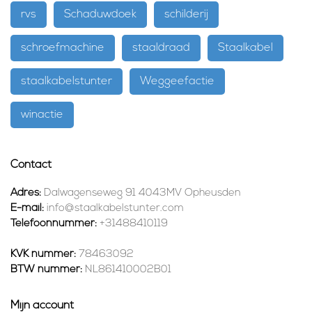
rvs
Schaduwdoek
schilderij
schroefmachine
staaldraad
Staalkabel
staalkabelstunter
Weggeefactie
winactie
Contact
Adres:
Dalwagenseweg 91 4043MV Opheusden
E-mail:
info@staalkabelstunter.com
Telefoonnummer:
+31488410119
KVK nummer:
78463092
BTW nummer:
NL861410002B01
Mijn account