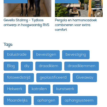
Gevello Stalring - Tijdloos
Pergola en harmonicadoek
ontwerp in hoogwaardig RVS
combineren voor extra
comfort
Tags:
balustrade
bevestigen
bevestiging
Blog
diy
draadklem
draadklemmen
fotowedstrijd
geplastificeerd
Giveaway
Hekwerk
katrollen
kunstwerk
Maandelijks
ophangen
ophangsysteem