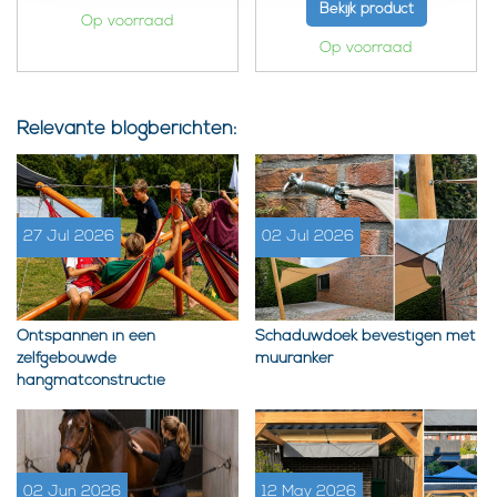
Bekijk product
Op voorraad
Op voorraad
Relevante blogberichten:
27 Jul 2026
02 Jul 2026
Ontspannen in een
Schaduwdoek bevestigen met
zelfgebouwde
muuranker
hangmatconstructie
02 Jun 2026
12 May 2026