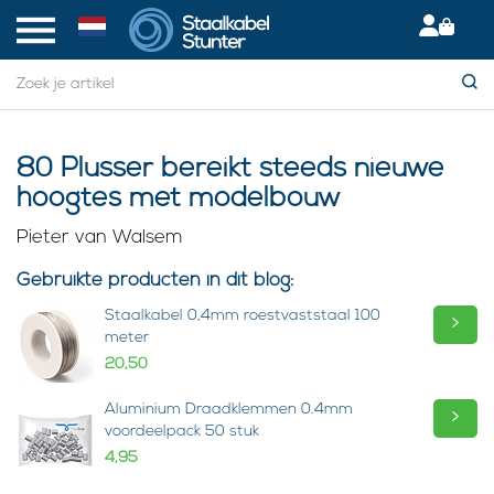
80 Plusser bereikt steeds nieuwe
hoogtes met modelbouw
Pieter van Walsem
Gebruikte producten in dit blog:
Staalkabel 0,4mm roestvaststaal 100
>
meter
20,50
Aluminium Draadklemmen 0.4mm
>
voordeelpack 50 stuk
4,95