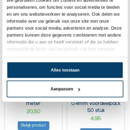
We gebruiken cookies om content en advertenties te
personaliseren, om functies voor social media te bieden
Opslaan
en om ons websiteverkeer te analyseren. Ook delen we
informatie over uw gebruik van onze site met onze
partners voor social media, adverteren en analyse. Deze
partners kunnen deze gegevens combineren met andere
Gebruikte producten in dit blog:
informatie die u aan ze heeft verstrekt of die ze hebben
verzameld op basis van uw gebruik van hun services.
Alles toestaan
Aanpassen
Staalkabel 0,4mm
Aluminium
roestvaststaal 100
Draadklemmen
meter
0.4mm voordeelpack
50 stuk
20,50
4,95
Bekijk product