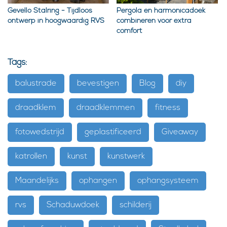
Gevello Stalring - Tijdloos
Pergola en harmonicadoek
ontwerp in hoogwaardig RVS
combineren voor extra
comfort
Tags:
balustrade
bevestigen
Blog
diy
draadklem
draadklemmen
fitness
fotowedstrijd
geplastificeerd
Giveaway
katrollen
kunst
kunstwerk
Maandelijks
ophangen
ophangsysteem
rvs
Schaduwdoek
schilderij