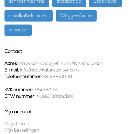
schroefmachine
staaldraad
Staalkabel
staalkabelstunter
Weggeefactie
winactie
Contact
Adres:
Dalwagenseweg 91 4043MV Opheusden
E-mail:
info@staalkabelstunter.com
Telefoonnummer:
+31488410119
KVK nummer:
78463092
BTW nummer:
NL861410002B01
Mijn account
Registreren
Mijn bestellingen