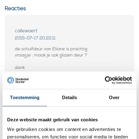
Reacties
callewaert
2015-07-17 20:22:11
de schuifdeur van Eliane is prachtig
vraagje : maak je ook glazen deur ?
dank
groetjes rika
Toestemming
Details
Over
Reacties
Wees de eerste om te reageren...
Deze website maakt gebruik van cookies
We gebruiken cookies om content en advertenties te
Laat een reactie achter
personaliseren, om functies voor social media te bieden