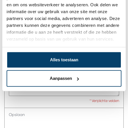
en om ons websiteverkeer te analyseren. Ook delen we
Naam:
*
informatie over uw gebruik van onze site met onze
partners voor social media, adverteren en analyse. Deze
partners kunnen deze gegevens combineren met andere
informatie die u aan ze heeft verstrekt of die ze hebben
E-mail:
*
verzameld op basis van uw gebruik van hun services.
* Uw e-mailadres wordt niet gepubliceerd.
Alles toestaan
Comment:
*
Aanpassen
* Verplichte velden
Opslaan