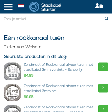
Een rookkanaal tuien
Pieter van Walsem
Gebruikte producten in dit blog:
Zendmast of Rookkanaal afvoer tuien met
>
staalkabel 3mm verzinkt - Scheerlijn
24,95
Zendmast of Rookkanaal afvoer tuien met
>
staalkabel 3mm rvs
69,95
Zendmast of Rookkanaal afvoer tuien met
>