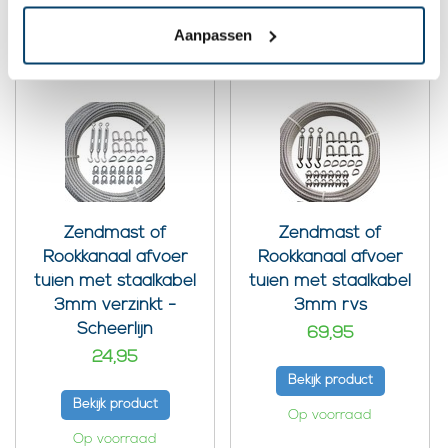
Aanpassen
Gebruikte producten in dit blog:
Zendmast of
Zendmast of
Rookkanaal afvoer
Rookkanaal afvoer
tuien met staalkabel
tuien met staalkabel
3mm verzinkt -
3mm rvs
Scheerlijn
69,95
24,95
Bekijk product
Bekijk product
Op voorraad
Op voorraad