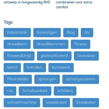
ontwerp in hoogwaardig RVS
combineren voor extra
comfort
Tags:
balustrade
bevestigen
Blog
diy
draadklem
draadklemmen
fitness
fotowedstrijd
geplastificeerd
Giveaway
katrol
katrollen
kunstwerk
Maandelijks
ophangen
ophangsysteem
rvs
Schaduwdoek
schilderij
schroefmachine
staaldraad
Staalkabel