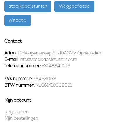
staalkabelstunter
Weggeefactie
winactie
Contact
Adres:
Dalwagenseweg 91 4043MV Opheusden
E-mail:
info@staalkabelstunter.com
Telefoonnummer:
+31488410119
KVK nummer:
78463092
BTW nummer:
NL861410002B01
Mijn account
Registreren
Mijn bestellingen