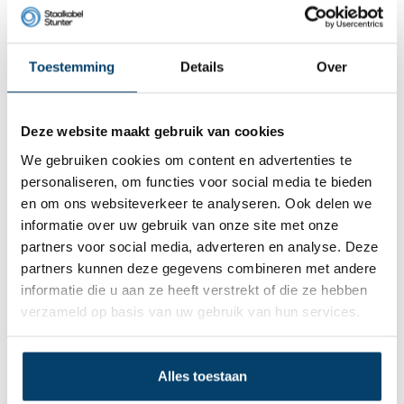
Naam:
*
Toestemming
Details
Over
E-mail:
*
Deze website maakt gebruik van cookies
We gebruiken cookies om content en advertenties te
* Uw e-mailadres wordt niet gepubliceerd.
personaliseren, om functies voor social media te bieden
en om ons websiteverkeer te analyseren. Ook delen we
Comment:
*
informatie over uw gebruik van onze site met onze
partners voor social media, adverteren en analyse. Deze
partners kunnen deze gegevens combineren met andere
informatie die u aan ze heeft verstrekt of die ze hebben
verzameld op basis van uw gebruik van hun services.
* Verplichte velden
Opslaan
Alles toestaan