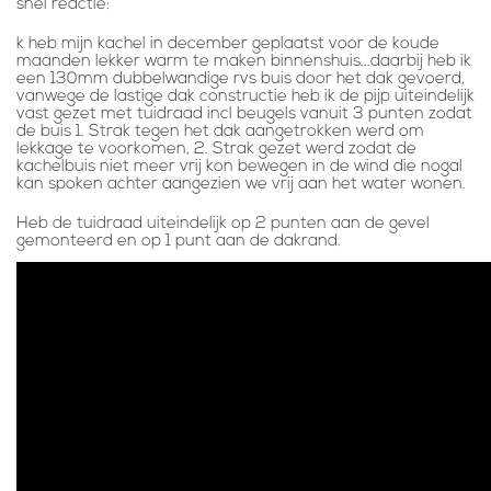
snel reactie:
k heb mijn kachel in december geplaatst voor de koude
maanden lekker warm te maken binnenshuis...daarbij heb ik
een 130mm dubbelwandige rvs buis door het dak gevoerd,
vanwege de lastige dak constructie heb ik de pijp uiteindelijk
vast gezet met tuidraad incl beugels vanuit 3 punten zodat
de buis 1. Strak tegen het dak aangetrokken werd om
lekkage te voorkomen, 2. Strak gezet werd zodat de
kachelbuis niet meer vrij kon bewegen in de wind die nogal
kan spoken achter aangezien we vrij aan het water wonen.
Heb de tuidraad uiteindelijk op 2 punten aan de gevel
gemonteerd en op 1 punt aan de dakrand.