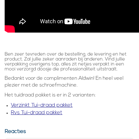
Ben zeer tevreden over de bestelling, de levering en het
product. Zal jullie zeker aanraden bij anderen. Vind jullie
verpakking overigens top, alles zit netjes verpakt in een
mooi verzorgd doosje die professionaliteit uitstraalt.
Bedankt voor de complimenten Aldwin! En heel veel
plezier met de schroefmachine.
Het tuidraad pakket is er in 2 varianten:
Verzinkt Tui-draad pakket
Rvs Tui-draad pakket
Reacties