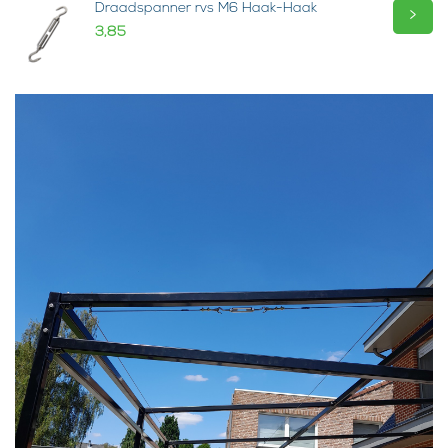
Draadspanner rvs M6 Haak-Haak
>
3,85