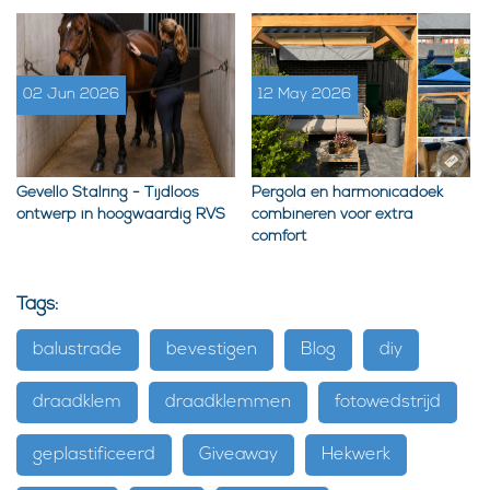
02 Jun 2026
12 May 2026
Gevello Stalring - Tijdloos
Pergola en harmonicadoek
ontwerp in hoogwaardig RVS
combineren voor extra
comfort
Tags:
balustrade
bevestigen
Blog
diy
draadklem
draadklemmen
fotowedstrijd
geplastificeerd
Giveaway
Hekwerk