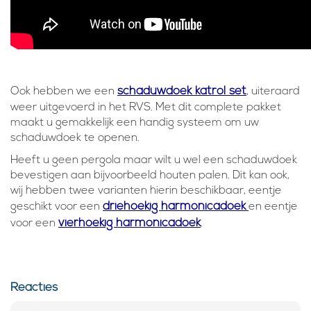
schaduwdoek katrol set
Ook hebben we een
, uiteraard
weer uitgevoerd in het RVS. Met dit complete pakket
maakt u gemakkelijk een handig systeem om uw
schaduwdoek te openen.
Heeft u geen pergola maar wilt u wel een schaduwdoek
bevestigen aan bijvoorbeeld houten palen. Dit kan ook,
wij hebben twee varianten hierin beschikbaar, eentje
driehoekig harmonicadoek
geschikt voor een
en eentje
vierhoekig harmonicadoek
voor een
.
Reacties