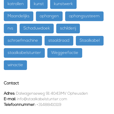
katrollen
kunst
kunstwerk
Maandelijks
ophangen
ophangsysteem
rvs
Schaduwdoek
schilderij
schroefmachine
staaldraad
Staalkabel
staalkabelstunter
Weggeefactie
winactie
Contact
Adres:
Dalwagenseweg 91 4043MV Opheusden
E-mail:
info@staalkabelstunter.com
Telefoonnummer:
+31488410119