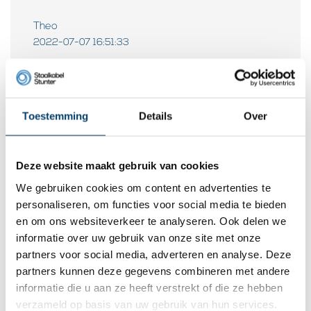
Theo
2022-07-07 16:51:33
Mark van harte gefeliciteerd met de prijs veel
klusplezier
Toestemming
Details
Over
Reacties
Deze website maakt gebruik van cookies
Wees de eerste om te reageren...
We gebruiken cookies om content en advertenties te
personaliseren, om functies voor social media te bieden
Laat een reactie achter
en om ons websiteverkeer te analyseren. Ook delen we
informatie over uw gebruik van onze site met onze
Naam:
*
partners voor social media, adverteren en analyse. Deze
partners kunnen deze gegevens combineren met andere
informatie die u aan ze heeft verstrekt of die ze hebben
verzameld op basis van uw gebruik van hun services.
E-mail:
*