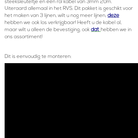
steeksleuteltje en één rol kabel van 3mm 20m.
Uiteraard allemaal in het RVS. Dit pakket is geschikt voor
deze
het maken van 3 lijnen, wilt u nog meer lijnen,
hebben we ook los verkrijgbaar! Heeft u de kabel al,
dat
maar wilt u alleen de bevestiging, ook
hebben we in
ons assortiment!
Dit is eenvoudig te monteren: