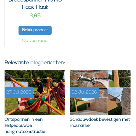
Draadspanner rvs M6
Haak-Haak
3,85
Bekijk product
Op voorraad
Relevante blogberichten:
27 Jul 2026
02 Jul 2026
Ontspannen in een
Schaduwdoek bevestigen met
zelfgebouwde
muuranker
hangmatconstructie