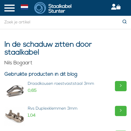
In de schaduw zitten door
staalkabel
Nils Bogaart
Gebruikte producten in dit blog:
Draadkousen roestvaststaal 3mm
>
0,65
Rvs Duplexklemmen 3mm
>
1,04