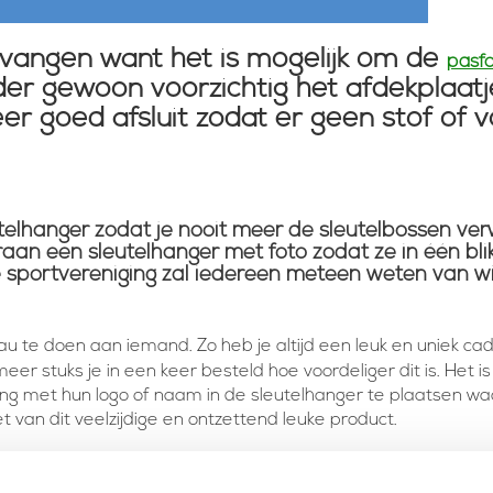
rvangen want het is mogelijk om de
pasfo
der gewoon voorzichtig het afdekplaatj
er goed afsluit zodat er geen stof of 
utelhanger zodat je nooit meer de sleutelbossen ver
raan een sleutelhanger met foto zodat ze in één bli
e sportvereniging zal iedereen meteen weten van wie
 te doen aan iemand. Zo heb je altijd een leuk en uniek cad
er stuks je in een keer besteld hoe voordeliger dit is. Het is
ng met hun logo of naam in de sleutelhanger te plaatsen waa
et van dit veelzijdige en ontzettend leuke product.