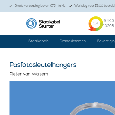
Gratis verzending boven €75,- in NL
Werkdag voor 15:00 besteld 
9.4
/10
9.4
10208
Staalkabels
Draadklemmen
Bevestigin
Pasfotosleutelhangers
Pieter van Walsem