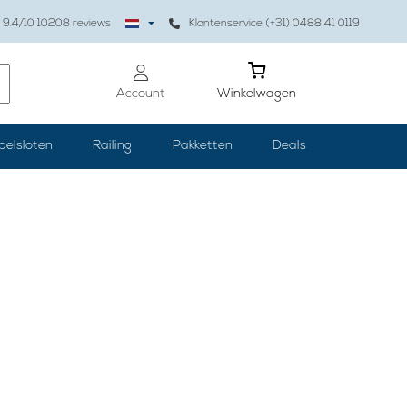
9.4
/10
10208
reviews
Klantenservice (+31) 0488 41 0119
Account
Winkelwagen
belsloten
Railing
Pakketten
Deals