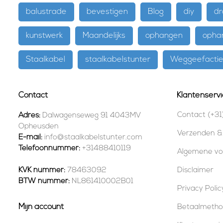
balustrade
bevestigen
Blog
diy
dr
kunstwerk
Maandelijks
ophangen
opha
Staalkabel
staalkabelstunter
Weggeefacti
Contact
Klantenservi
Contact (+31
Adres:
Dalwagenseweg 91 4043MV
Opheusden
Verzenden &
E-mail:
info@staalkabelstunter.com
Telefoonnummer:
+31488410119
Algemene v
KVK nummer:
78463092
Disclaimer
BTW nummer:
NL861410002B01
Privacy Polic
Mijn account
Betaalmeth