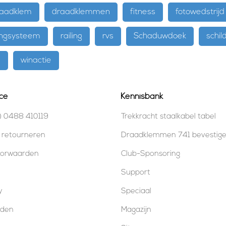
aadklem
draadklemmen
fitness
fotowedstrijd
ngsysteem
railing
rvs
Schaduwdoek
schild
e
winactie
ce
Kennisbank
) 0488 410119
Trekkracht staalkabel tabel
 retourneren
Draadklemmen 741 bevestig
oorwaarden
Club-Sponsoring
Support
y
Speciaal
oden
Magazijn