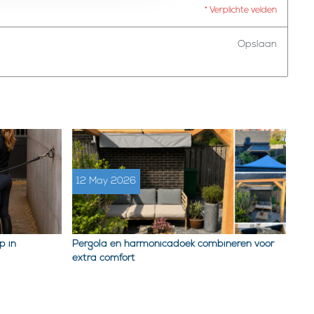
* Verplichte velden
Opslaan
12 May 2026
p in
Pergola en harmonicadoek combineren voor
extra comfort