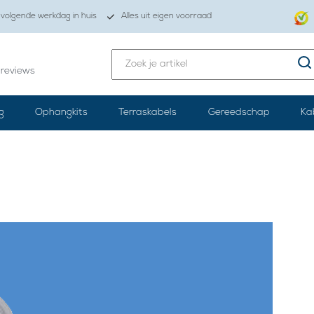
volgende werkdag in huis
Alles uit eigen voorraad
reviews
g
Ophangkits
Terraskabels
Gereedschap
Ka