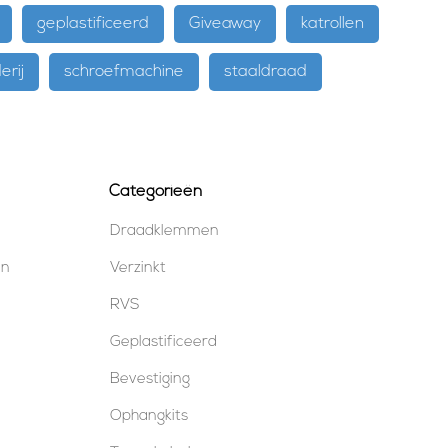
geplastificeerd
Giveaway
katrollen
erij
schroefmachine
staaldraad
Categorieën
Draadklemmen
en
Verzinkt
RVS
Geplastificeerd
Bevestiging
Ophangkits