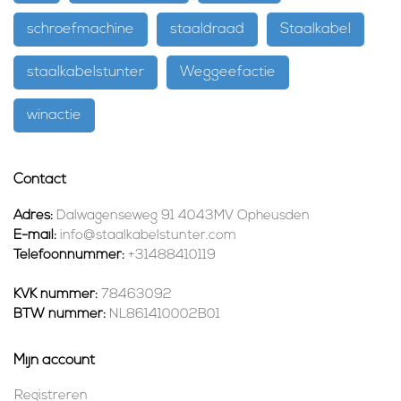
schroefmachine
staaldraad
Staalkabel
staalkabelstunter
Weggeefactie
winactie
Contact
Adres:
Dalwagenseweg 91 4043MV Opheusden
E-mail:
info@staalkabelstunter.com
Telefoonnummer:
+31488410119
KVK nummer:
78463092
BTW nummer:
NL861410002B01
Mijn account
Registreren