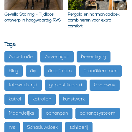
Gevello Stalring - Tijdloos
Pergola en harmonicadoek
ontwerp in hoogwaardig RVS
combineren voor extra
comfort
Tags:
balustrade
bevestigen
bevestiging
Blog
diy
draadklem
draadklemmen
fotowedstrijd
geplastificeerd
Giveaway
katrol
katrollen
kunstwerk
Maandelijks
ophangen
ophangsysteem
rvs
Schaduwdoek
schilderij