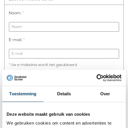
Naam:
*
E-mail:
*
* Uw e-mailadres wordt niet gepubliceerd.
Comment:
*
Toestemming
Details
Over
* Verplichte velden
Deze website maakt gebruik van cookies
We gebruiken cookies om content en advertenties te
Opslaan