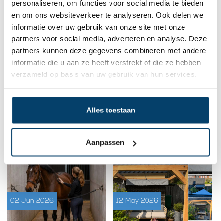
personaliseren, om functies voor social media te bieden
en om ons websiteverkeer te analyseren. Ook delen we
informatie over uw gebruik van onze site met onze
partners voor social media, adverteren en analyse. Deze
Relevante blogberichten:
partners kunnen deze gegevens combineren met andere
informatie die u aan ze heeft verstrekt of die ze hebben
verzameld op basis van uw gebruik van hun services.
27 Jul 2026
02 Jul 2026
Alles toestaan
Ontspannen in een
Schaduwdoek bevestigen met
Aanpassen
zelfgebouwde
muuranker
hangmatconstructie
02 Jun 2026
12 May 2026