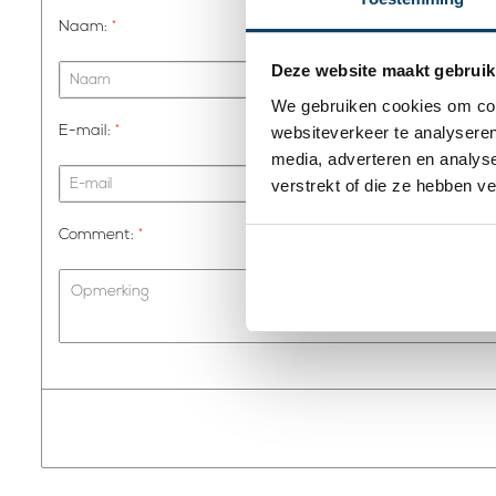
Naam:
*
Deze website maakt gebruik
We gebruiken cookies om cont
websiteverkeer te analyseren
E-mail:
*
media, adverteren en analys
verstrekt of die ze hebben v
Comment:
*