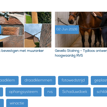
02 Jun 2026
 bevestigen met muuranker
Gevello Stalring - Tijdloos ontwer
hoogwaardig RVS
aadklem
draadklemmen
fotowedstrijd
geplast
ophangsysteem
rvs
Schaduwdoek
schild
e
winactie