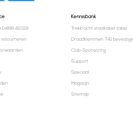
ce
Kennisbank
) 0488 410119
Trekkracht staalkabel tabel
 retourneren
Draadklemmen 741 bevestig
oorwaarden
Club-Sponsoring
Support
y
Speciaal
oden
Magazijn
ce
Sitemap