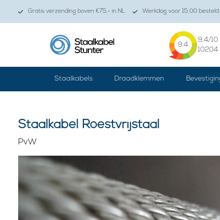
Gratis verzending boven €75,- in NL
Werkdag voor 15:00 besteld 
9.4
/10
9.4
10204
Staalkabels
Draadklemmen
Bevestigin
Staalkabel Roestvrijstaal
PvW