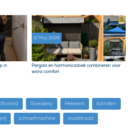
12 May 2026
p in
Pergola en harmonicadoek combineren voor
extra comfort
ificeerd
Giveaway
Hekwerk
katrollen
erij
schroefmachine
staaldraad