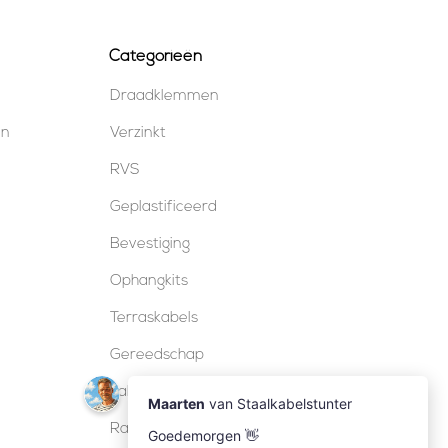
Categorieën
Draadklemmen
en
Verzinkt
RVS
Geplastificeerd
Bevestiging
Ophangkits
Terraskabels
Gereedschap
Kabelsloten
Railing