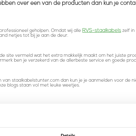
g hebben over een van de producten dan kun je co
RVS-staalkabels
rofessioneel geholpen. Omdat wij alle
zelf i
nd netjes tot bij je aan de deur.
de site vermeld wat het extra makkelijk maakt om het juiste prod
rmerk ben je verzekerd van de allerbeste service en goede pro
gen van staalkabelstunter.com dan kun je je aanmelden voor de n
ze blogs staan vol met leuke weetjes.
Details