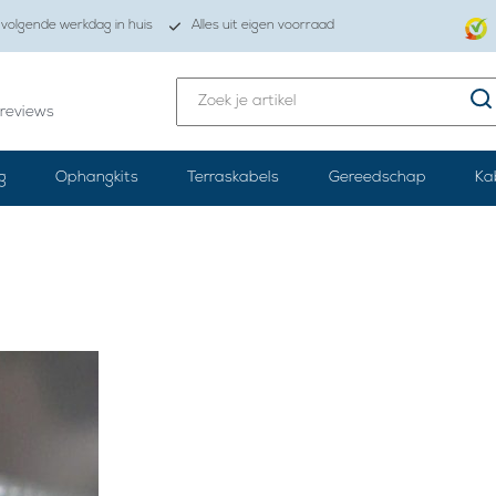
volgende werkdag in huis
Alles uit eigen voorraad
reviews
g
Ophangkits
Terraskabels
Gereedschap
Ka