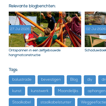
Relevante blogberichten:
27 Jul 2026
02 Jul 2026
Ontspannen in een zelfgebouwde
Schaduwdoek
hangmatconstructie
Tags:
balustrade
bevestigen
Blog
diy
dr
kunst
kunstwerk
Maandelijks
ophangen
Staalkabel
staalkabelstunter
Weggeefacti