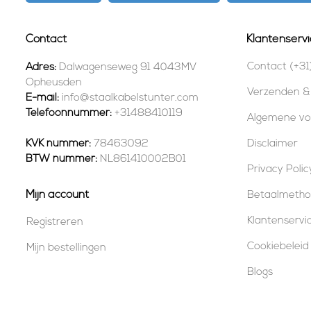
Contact
Klantenservi
Contact (+31
Adres:
Dalwagenseweg 91 4043MV
Opheusden
Verzenden &
E-mail:
info@staalkabelstunter.com
Telefoonnummer:
+31488410119
Algemene v
KVK nummer:
78463092
Disclaimer
BTW nummer:
NL861410002B01
Privacy Polic
Mijn account
Betaalmeth
Klantenservi
Registreren
Cookiebeleid
Mijn bestellingen
Blogs