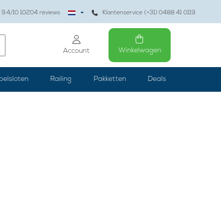
9.4
/10
10204
reviews
Klantenservice (+31) 0488 41 0119
Winkelwagen
Account
belsloten
Railing
Pakketten
Deals