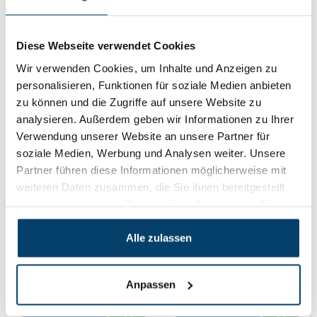
B-Lock Drahtseil 2.5
B-Lock
mm 50 meter
Drahtklemmen-Paket
50m
29,
107,
99,
-8%
40
00
95
Diese Webseite verwendet Cookies
Product ansehen
Product ansehen
Wir verwenden Cookies, um Inhalte und Anzeigen zu
Auf Lager
Auf Lager
personalisieren, Funktionen für soziale Medien anbieten
zu können und die Zugriffe auf unsere Website zu
analysieren. Außerdem geben wir Informationen zu Ihrer
Verwendung unserer Website an unsere Partner für
soziale Medien, Werbung und Analysen weiter. Unsere
Partner führen diese Informationen möglicherweise mit
weiteren Daten zusammen, die Sie ihnen bereitgestellt
haben oder die sie im Rahmen Ihrer Nutzung der Dienste
gesammelt haben.
Alle zulassen
B-Lock Betonanker
B-Lock Drahtseil 2.5
M8 x 30 mm, 45 kg –
mm 150 meter
Anpassen
30 Stück
22,
79,
95
75
Product ansehen
Product ansehen