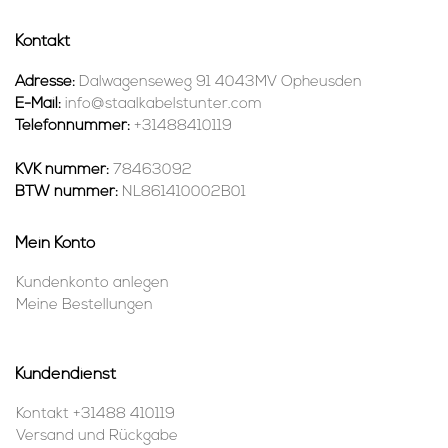
Kontakt
Adresse:
Dalwagenseweg 91 4043MV Opheusden
E-Mail:
info@staalkabelstunter.com
Telefonnummer:
+31488410119
KVK nummer:
78463092
BTW nummer:
NL861410002B01
Mein Konto
Kundenkonto anlegen
Meine Bestellungen
Kundendienst
Kontakt +31488 410119
Versand und Rückgabe