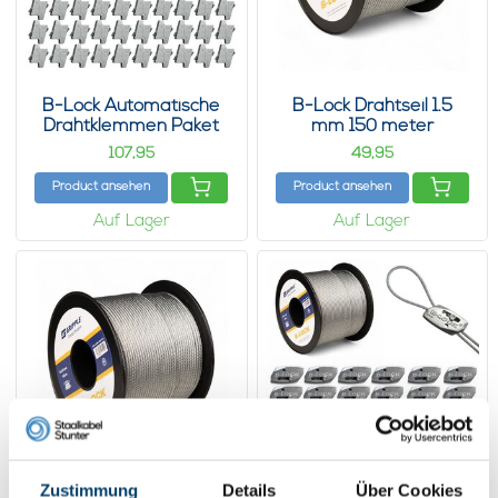
B-Lock Automatische
B-Lock Drahtseil 1.5
Drahtklemmen Paket
mm 150 meter
107,
49,
95
95
Product ansehen
Product ansehen
Auf Lager
Auf Lager
Zustimmung
Details
Über Cookies