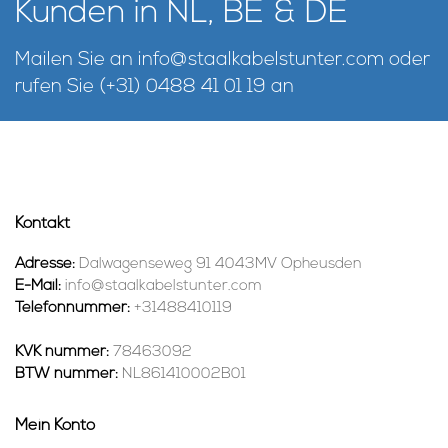
Kunden in NL, BE & DE
Mailen Sie an
info@staalkabelstunter.com
oder
rufen Sie
(+31) 0488 41 01 19
an
Kontakt
Adresse:
Dalwagenseweg 91 4043MV Opheusden
E-Mail:
info@staalkabelstunter.com
Telefonnummer:
+31488410119
KVK nummer:
78463092
BTW nummer:
NL861410002B01
Mein Konto