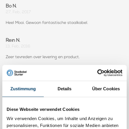
Bo N.
27, Feb, 2017
Heel Mooi. Gewoon fantastische staalkabel.
Rein N.
13, Feb, 2016
Zeer tevreden over levering en product.
Rein N.
06, Jan, 2016
Zustimmung
Details
Über Cookies
Zeer tevreden over levering en product.
Diese Webseite verwendet Cookies
Jim K.
12, Oct, 2015
Wir verwenden Cookies, um Inhalte und Anzeigen zu
personalisieren, Funktionen für soziale Medien anbieten
Review draadspanner, Hij werkte helemaal top! Goedkoop en