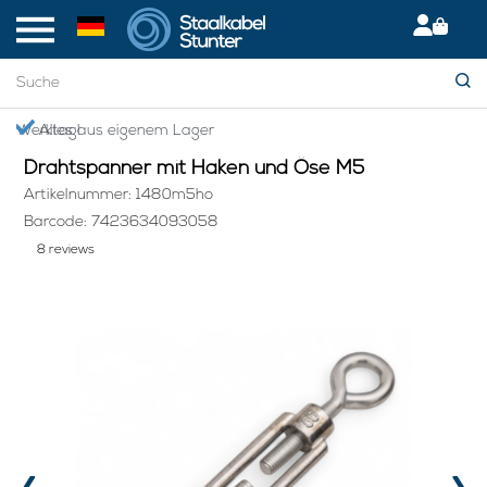
Startseite
> Drahtspanner mit Haken und Öse M5
Giropay: Sicher & bequem bezahlen
Drahtspanner mit Haken und Öse M5
Artikelnummer: 1480m5ho
Barcode: 7423634093058
8 reviews