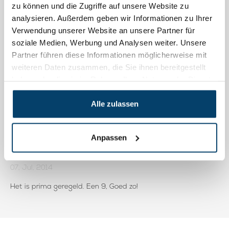
simpel om snel te gebruiken.
zu können und die Zugriffe auf unsere Website zu
analysieren. Außerdem geben wir Informationen zu Ihrer
Verwendung unserer Website an unsere Partner für
Giel T.
soziale Medien, Werbung und Analysen weiter. Unsere
12, Oct, 2015
Partner führen diese Informationen möglicherweise mit
Prima, Goede service.
weiteren Daten zusammen, die Sie ihnen bereitgestellt
haben oder die sie im Rahmen Ihrer Nutzung der Dienste
gesammelt haben.
Alwin H.
Alle zulassen
05, Jan, 2015
Prima, Light werkt goed.
Anpassen
Peter R.
07, Jul, 2014
Het is prima geregeld. Een 9, Goed zo!