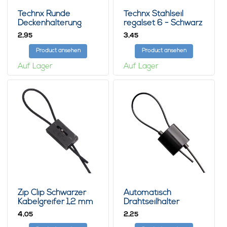
Technx Runde
Technx Stahlseil
Deckenhalterung
regalset 6 - Schwarz
schwarz
2,
3,
95
45
Product ansehen
Product ansehen
Auf Lager
Auf Lager
Zip Clip Schwarzer
Automatisch
Kabelgreifer 1,2 mm
Drahtseilhalter
Schwarz 1.5mm
4,
2,
05
25