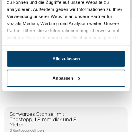
zu können und die Zugriffe auf unsere Website zu
analysieren. Außerdem geben wir Informationen zu Ihrer
Verwendung unserer Website an unsere Partner für
soziale Medien, Werbung und Analysen weiter. Unsere
Partner führen diese Informationen möglicherweise mit
Meine Wahl
weiteren Daten zusammen, die Sie ihnen bereitgestellt
haben oder die sie im Rahmen Ihrer Nutzung der Dienste
gesammelt haben.
Alle zulassen
Anpassen
Schwarzes Stahlseil mit
Endstopp, 1,2 mm dick und 2
Meter
0 klantbeoordelingen