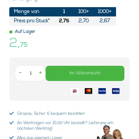
Menge von
1
100+
1000+
Preis pro Stück*
2,75
2,70
2,67
Auf Lager
2,
75
-
+
Im Warenkorb
Giropay: Sicher & bequem bezahlen
An Werktagen vor 15:00 Uhr bestellt? Lieferung am
nächsten Werktag!
Alles aus eigenem Lager