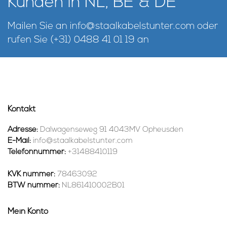
Kunden in NL, BE & DE
Mailen Sie an
info@staalkabelstunter.com
oder
rufen Sie
(+31) 0488 41 01 19
an
Kontakt
Adresse:
Dalwagenseweg 91 4043MV Opheusden
E-Mail:
info@staalkabelstunter.com
Telefonnummer:
+31488410119
KVK nummer:
78463092
BTW nummer:
NL861410002B01
Mein Konto