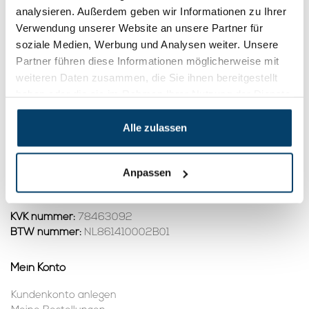
Endstopp 2m
analysieren. Außerdem geben wir Informationen zu Ihrer
2,
75
Verwendung unserer Website an unsere Partner für
Product ansehen
soziale Medien, Werbung und Analysen weiter. Unsere
Auf Lager
Partner führen diese Informationen möglicherweise mit
weiteren Daten zusammen, die Sie ihnen bereitgestellt
1
haben oder die sie im Rahmen Ihrer Nutzung der Dienste
gesammelt haben.
Alle zulassen
Kontakt
Adresse:
Dalwagenseweg 91 4043MV Opheusden
Anpassen
E-Mail:
info@staalkabelstunter.com
Telefonnummer:
+31488410119
KVK nummer:
78463092
BTW nummer:
NL861410002B01
Mein Konto
Kundenkonto anlegen