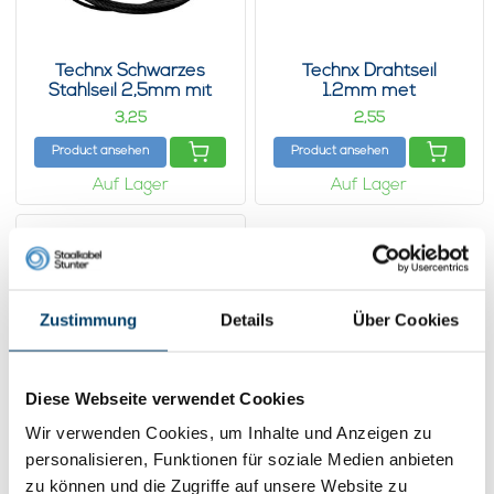
Technx Schwarzes
Technx Drahtseil
Stahlseil 2,5mm mit
1.2mm met
Endstopp
Stopphülsen 2m
3,
2,
25
55
Product ansehen
Product ansehen
Auf Lager
Auf Lager
Zustimmung
Details
Über Cookies
Diese Webseite verwendet Cookies
Wir verwenden Cookies, um Inhalte und Anzeigen zu
personalisieren, Funktionen für soziale Medien anbieten
Technx Schwarzes
zu können und die Zugriffe auf unsere Website zu
Stahlseil 1,2 mm mit