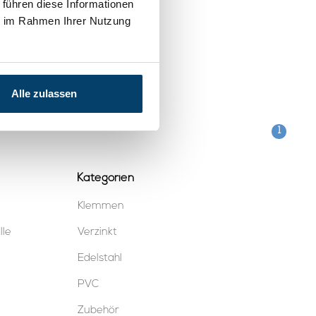
 führen diese Informationen
ie im Rahmen Ihrer Nutzung
Alle zulassen
1
Kategorien
Klemmen
lle
Verzinkt
Edelstahl
PVC
Zubehör