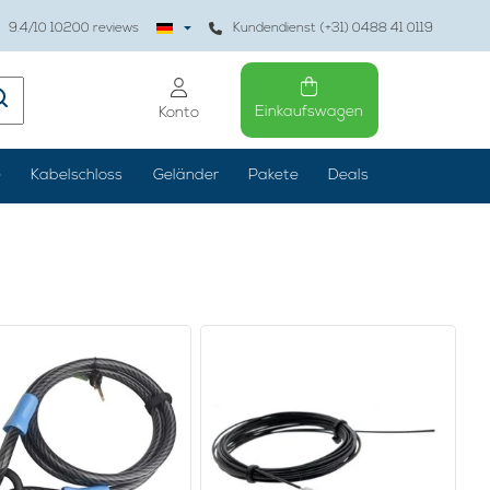
9.4
/10
10200
reviews
Kundendienst (+31) 0488 41 0119
Einkaufswagen
Konto
e
Kabelschloss
Geländer
Pakete
Deals