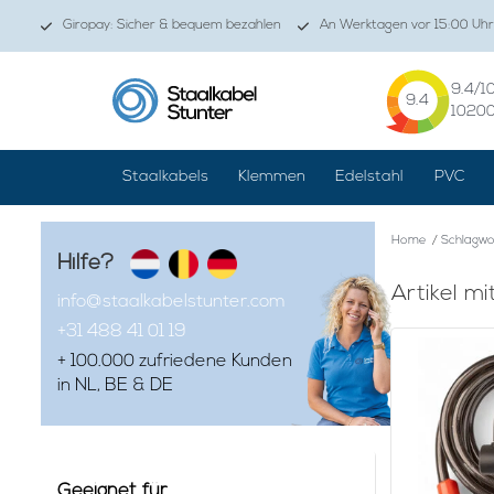
Giropay: Sicher & bequem bezahlen
An Werktagen vor 15:00 Uhr
9.4
/1
9.4
1020
Staalkabels
Klemmen
Edelstahl
PVC
Home
/
Schlagwo
Hilfe?
Artikel m
info@staalkabelstunter.com
+31 488 41 01 19
+ 100.000 zufriedene Kunden
in NL, BE & DE
Geeignet für