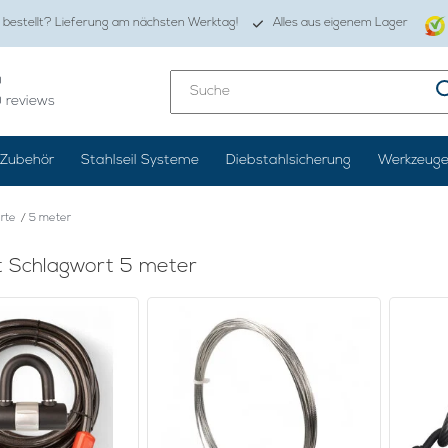
 bestellt? Lieferung am nächsten Werktag!
Alles aus eigenem Lager
0
0
reviews
Zubehör
Stahlseil Systeme
Diebstahlsicherung
Werkzeug
rte
/
5 meter
it Schlagwort 5 meter