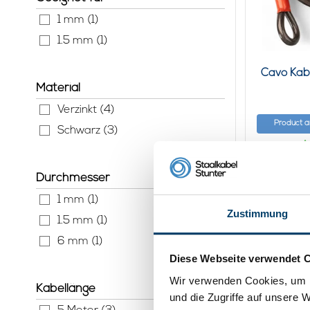
1 mm (1)
1.5 mm (1)
Cavo Kab
Material
Verzinkt (4)
Product 
Schwarz (3)
A
Durchmesser
1 mm (1)
Zustimmung
1.5 mm (1)
6 mm (1)
Diese Webseite verwendet 
Wir verwenden Cookies, um I
Kabellänge
und die Zugriffe auf unsere 