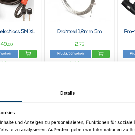
elschloss 5M XL
Drahtseil 1,2mm 5m
Pro-
49,
2,
00
75
ansehen
Product ansehen
Pr
uf Lager
Auf Lager
Details
Cookies
nhalte und Anzeigen zu personalisieren, Funktionen für soziale
Website zu analysieren. Außerdem geben wir Informationen zu I