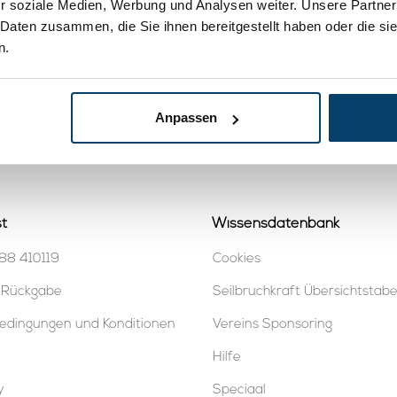
r soziale Medien, Werbung und Analysen weiter. Unsere Partner
 Daten zusammen, die Sie ihnen bereitgestellt haben oder die s
ness PA-12
n.
tes verzinktes
l 5,5mm 5 meter
37,
45
ansehen
Anpassen
uf Lager
t
Wissensdatenbank
88 410119
Cookies
 Rückgabe
Seilbruchkraft Übersichtstabe
edingungen und Konditionen
Vereins Sponsoring
Hilfe
y
Speciaal