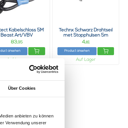
tect Kabelschloss 5M
Technx Schwarz Drahtseil
Beast Art/VBV
met Stopphülsen 5m
Bügelschloss
83,
4,
95
81
oduct ansehen
Product ansehen
Auf Lager
Auf Lager
Über Cookies
 Medien anbieten zu können
hrer Verwendung unserer