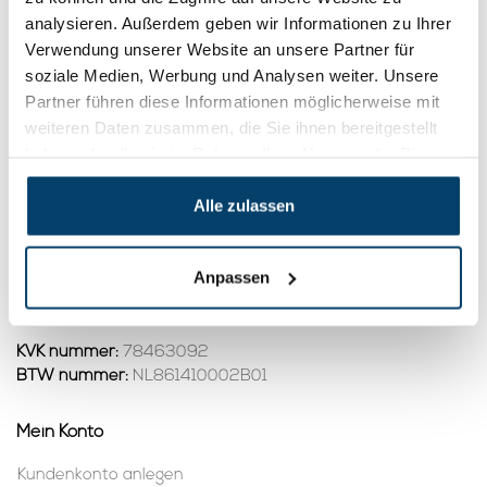
Seilabhängung
Seilabhängung
analysieren. Außerdem geben wir Informationen zu Ihrer
akustisch + schraube
akustisch
6,
2,
43
15
Kabelgreiferschraube
Verwendung unserer Website an unsere Partner für
Product ansehen
Product ansehen
soziale Medien, Werbung und Analysen weiter. Unsere
Auf Lager
Auf Lager
Partner führen diese Informationen möglicherweise mit
weiteren Daten zusammen, die Sie ihnen bereitgestellt
1
haben oder die sie im Rahmen Ihrer Nutzung der Dienste
gesammelt haben.
Alle zulassen
Kontakt
Adresse:
Dalwagenseweg 91 4043MV Opheusden
Anpassen
E-Mail:
info@staalkabelstunter.com
Telefonnummer:
+31488410119
KVK nummer:
78463092
BTW nummer:
NL861410002B01
Mein Konto
Kundenkonto anlegen