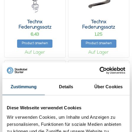
Technx
Technx
Federungssatz
Federungssatz
akustisch
akustisch
6,
1,
43
25
Product ansehen
Product ansehen
Auf Lager
Auf Lager
Zustimmung
Details
Über Cookies
Diese Webseite verwendet Cookies
Wir verwenden Cookies, um Inhalte und Anzeigen zu
personalisieren, Funktionen für soziale Medien anbieten
Technx
Technx
zu können und die Zugriffe auf unsere Website zu