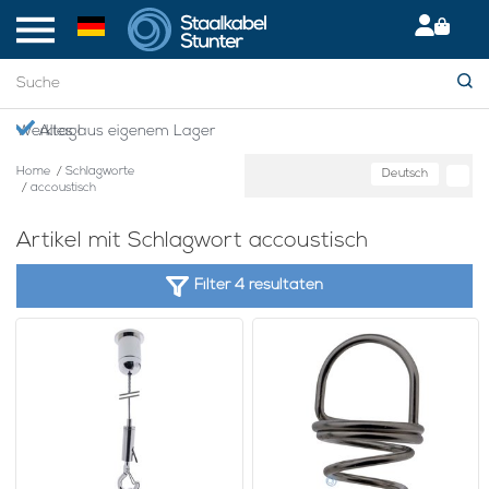
en Werktag!
Alles aus eigenem Lager
Home
/
Schlagworte
Deutsch
/
accoustisch
Artikel mit Schlagwort accoustisch
Filter 4 resultaten