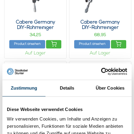
Cabere Germany
Cabere Germany
DIY-Rohrreiniger
DIY-Rohrreiniger
Reinigungswelle G16
Reinigungswelle G21
34,
68,
25
95
Product ansehen
Product ansehen
Auf Lager
Auf Lager
Zustimmung
Details
Über Cookies
Diese Webseite verwendet Cookies
Wir verwenden Cookies, um Inhalte und Anzeigen zu
personalisieren, Funktionen für soziale Medien anbieten
Cabere Germany
Cabere Germany
zu können und die Zugriffe auf unsere Website zu