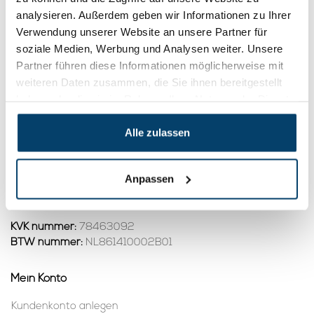
DIY-Rohrreiniger
DIY-Rohrreiniger
analysieren. Außerdem geben wir Informationen zu Ihrer
Reinigungswelle G15
Reinigungswelle G35
31,
347,
95
00
Verwendung unserer Website an unsere Partner für
Product ansehen
Product ansehen
soziale Medien, Werbung und Analysen weiter. Unsere
Auf Lager
Auf Lager
Partner führen diese Informationen möglicherweise mit
weiteren Daten zusammen, die Sie ihnen bereitgestellt
1
haben oder die sie im Rahmen Ihrer Nutzung der Dienste
gesammelt haben.
Alle zulassen
Kontakt
Adresse:
Dalwagenseweg 91 4043MV Opheusden
Anpassen
E-Mail:
info@staalkabelstunter.com
Telefonnummer:
+31488410119
KVK nummer:
78463092
BTW nummer:
NL861410002B01
Mein Konto
Kundenkonto anlegen