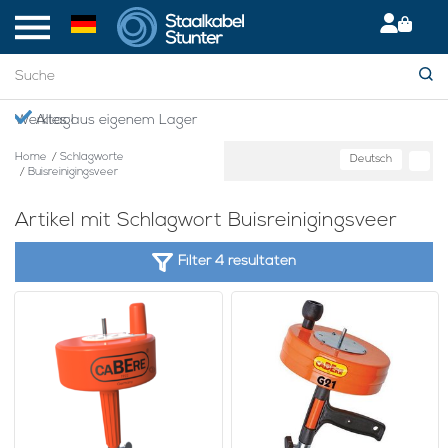
en Werktag!
Alles aus eigenem Lager
Home
/
Schlagworte
Deutsch
/
Buisreinigingsveer
Artikel mit Schlagwort Buisreinigingsveer
Filter 4 resultaten