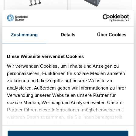
Schattentücher paket
Stahlseilschiebesystem
1 lijn
Zustimmung
Details
Über Cookies
44,
8,
95
45
Product ansehen
Product ansehen
Auf Lager
Auf Lager
Diese Webseite verwendet Cookies
Wir verwenden Cookies, um Inhalte und Anzeigen zu
1
personalisieren, Funktionen für soziale Medien anbieten
zu können und die Zugriffe auf unsere Website zu
Kontakt
analysieren. Außerdem geben wir Informationen zu Ihrer
Verwendung unserer Website an unsere Partner für
Adresse:
Dalwagenseweg 91 4043MV Opheusden
soziale Medien, Werbung und Analysen weiter. Unsere
E-Mail:
info@staalkabelstunter.com
Partner führen diese Informationen möglicherweise mit
Telefonnummer:
+31488410119
weiteren Daten zusammen, die Sie ihnen bereitgestellt
haben oder die sie im Rahmen Ihrer Nutzung der Dienste
KVK nummer:
78463092
gesammelt haben.
BTW nummer:
NL861410002B01