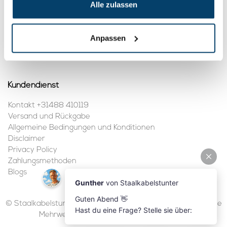
Alle zulassen
Mein Konto
Anpassen
Kundenkonto anlegen
Meine Bestellungen
Kundendienst
Kontakt +31488 410119
Versand und Rückgabe
Allgemeine Bedingungen und Konditionen
Disclaimer
Privacy Policy
Zahlungsmethoden
Blogs
© Staalkabelstunter | 2026 | Alle Preise sind in Euro inklusive
Mehrwertsteuer und ohne Versandkosten.