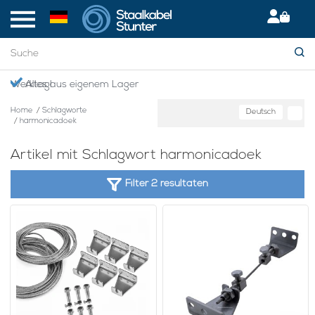
en Werktag!
Alles aus eigenem Lager
Home
/
Schlagworte
Deutsch
/
harmonicadoek
Artikel mit Schlagwort harmonicadoek
Filter 2 resultaten