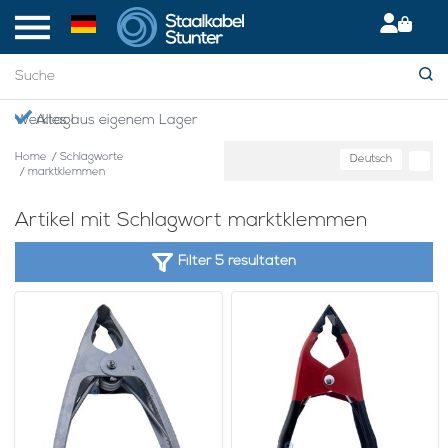
en Werktag!
Alles aus eigenem Lager
Home
/
Schlagworte
Deutsch
/
marktklemmen
Artikel mit Schlagwort marktklemmen
Filter 5 resultaten