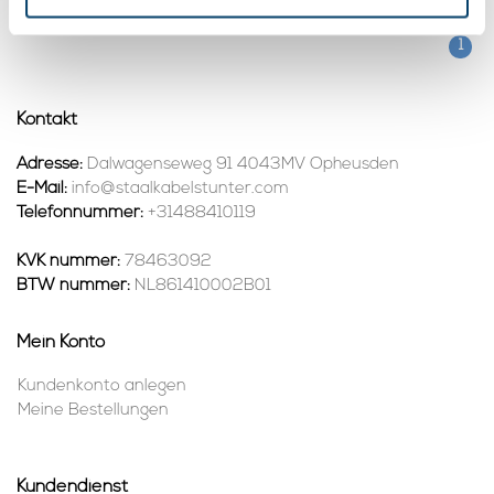
Auf Lager
1
Kontakt
Adresse:
Dalwagenseweg 91 4043MV Opheusden
E-Mail:
info@staalkabelstunter.com
Telefonnummer:
+31488410119
KVK nummer:
78463092
BTW nummer:
NL861410002B01
Mein Konto
Kundenkonto anlegen
Meine Bestellungen
Kundendienst