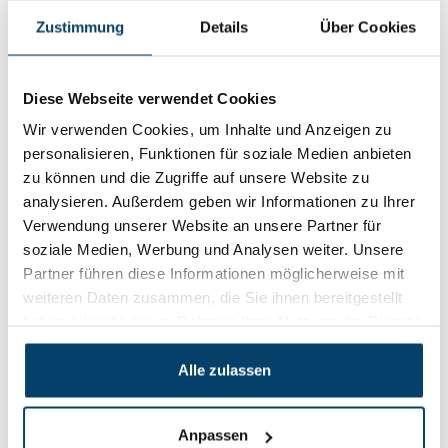
Leimklemme 10cm
Leimklemme mini
verzinkt
Zustimmung
Details
Über Cookies
1,
0,
65
28
Product ansehen
Product ansehen
Auf Lager
Auf Lager
Diese Webseite verwendet Cookies
Wir verwenden Cookies, um Inhalte und Anzeigen zu
personalisieren, Funktionen für soziale Medien anbieten
zu können und die Zugriffe auf unsere Website zu
analysieren. Außerdem geben wir Informationen zu Ihrer
Verwendung unserer Website an unsere Partner für
soziale Medien, Werbung und Analysen weiter. Unsere
Partner führen diese Informationen möglicherweise mit
weiteren Daten zusammen, die Sie ihnen bereitgestellt
haben oder die sie im Rahmen Ihrer Nutzung der Dienste
gesammelt haben.
Klemmzwingen
Leimklemme 10cm
Alle zulassen
Rot
1,
75
Product ansehen
Anpassen