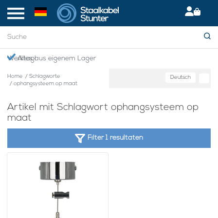
en Werktag!
Alles aus eigenem Lager
Home
/
Schlagworte
Deutsch
/
ophangsysteem op maat
Artikel mit Schlagwort ophangsysteem op
maat
Filter 1 resultaten