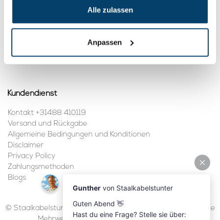
BTW nummer:
NL861410002B01
Alle zulassen
Mein Konto
Anpassen
Kundenkonto anlegen
Meine Bestellungen
Kundendienst
Kontakt +31488 410119
Versand und Rückgabe
Allgemeine Bedingungen und Konditionen
Disclaimer
Privacy Policy
Zahlungsmethoden
Blogs
© Staalkabelstunter | 2026 | Alle Preise sind in Euro inklusive
Mehrwertsteuer und ohne Versandkosten.