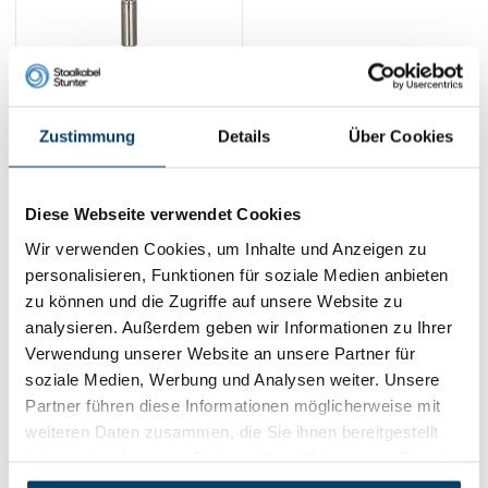
Technx
Aufhängungssystem
Zustimmung
Details
Über Cookies
nach Maß
5,
56
Product ansehen
Diese Webseite verwendet Cookies
Auf Lager
Wir verwenden Cookies, um Inhalte und Anzeigen zu
1
personalisieren, Funktionen für soziale Medien anbieten
zu können und die Zugriffe auf unsere Website zu
analysieren. Außerdem geben wir Informationen zu Ihrer
Kontakt
Verwendung unserer Website an unsere Partner für
Adresse:
Dalwagenseweg 91 4043MV Opheusden
soziale Medien, Werbung und Analysen weiter. Unsere
E-Mail:
info@staalkabelstunter.com
Partner führen diese Informationen möglicherweise mit
Telefonnummer:
+31488410119
weiteren Daten zusammen, die Sie ihnen bereitgestellt
haben oder die sie im Rahmen Ihrer Nutzung der Dienste
KVK nummer:
78463092
gesammelt haben.