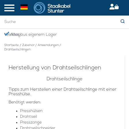
en Werktag!
Alles aus eigenem Lager
Startseite
/
Zubehör
/
Anwendungen
/
Drahtseilschlingen
Herstellung von Drahtseilschlingen
Drahtseilschlinge
Tipps zum Herstellen einer Drahtseilschlinge mit einer
Presshülse.
Benötigt werden:
Presshülsen
Drahtseil
Presszange
Drahtseilschneider