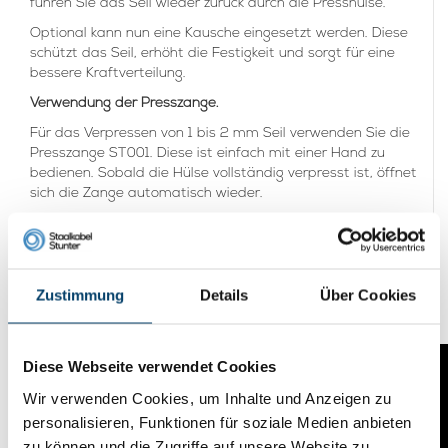
führen Sie das Seil wieder zurück durch die Presshülse.
Optional kann nun eine Kausche eingesetzt werden. Diese
schützt das Seil, erhöht die Festigkeit und sorgt für eine
bessere Kraftverteilung.
Verwendung der Presszange.
Für das Verpressen von 1 bis 2 mm Seil verwenden Sie die
Presszange ST001. Diese ist einfach mit einer Hand zu
bedienen. Sobald die Hülse vollständig verpresst ist, öffnet
sich die Zange automatisch wieder.
Für das Verpressen von 2 bis 5 mm Seil verwenden Sie die
Presszange 18500TN. Legen Sie die Drahtklemme oder
Presshülse senkrecht in die Backen der Zange. Verwenden
Sie die Backe, die die Hülse am besten umschließt. Ziehen
Zustimmung
Details
Über Cookies
Sie anschließend die Griffe vollständig zusammen, um die
Pressung auszuführen.
Diese Webseite verwendet Cookies
Wir verwenden Cookies, um Inhalte und Anzeigen zu
personalisieren, Funktionen für soziale Medien anbieten
zu können und die Zugriffe auf unsere Website zu