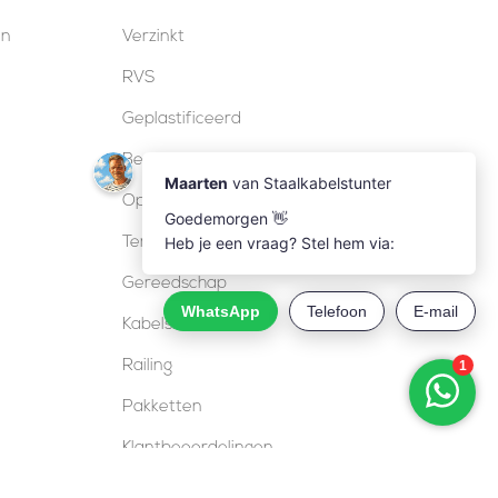
en
Verzinkt
RVS
Geplastificeerd
Bevestiging
Ophangkits
Terraskabels
Gereedschap
Kabelsloten
Railing
Pakketten
Klantbeoordelingen
Deals