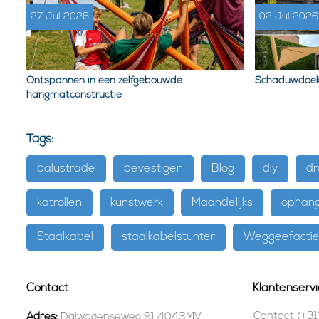
27 Jul 2026
02 Jul 2026
Ontspannen in een zelfgebouwde
Schaduwdoek
hangmatconstructie
Tags:
balustrade
bevestigen
Blog
diy
dr
katrollen
kunstwerk
Maandelijks
ophan
Staalkabel
staalkabelstunter
Weggeefacti
Contact
Klantenservi
Contact (+31
Adres:
Dalwagenseweg 91 4043MV