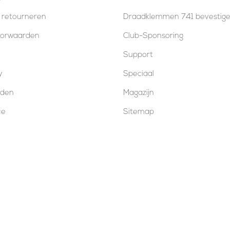
 retourneren
Draadklemmen 741 bevestig
oorwaarden
Club-Sponsoring
Support
y
Speciaal
oden
Magazijn
ce
Sitemap