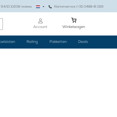
9.4
/10
10208
reviews
Klantenservice (+31) 0488 41 0119
Account
Winkelwagen
belsloten
Railing
Pakketten
Deals