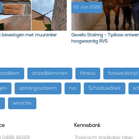
02 Jun 2026
 bevestigen met muuranker
Gevello Stalring - Tijdloos ontwer
hoogwaardig RVS
aadklem
draadklemmen
fitness
fotowedstrijd
gen
ophangsysteem
rvs
Schaduwdoek
sch
e
winactie
ce
Kennisbank
) 0488 410119
Trekkracht staalkabel tabel