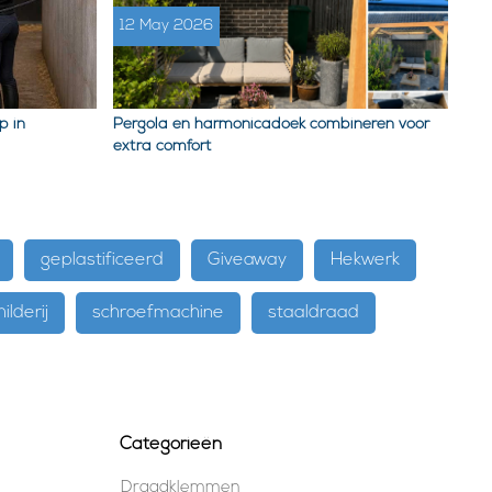
12 May 2026
p in
Pergola en harmonicadoek combineren voor
extra comfort
geplastificeerd
Giveaway
Hekwerk
ilderij
schroefmachine
staaldraad
Categorieën
Draadklemmen