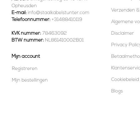
Opheusden
Verzenden &
E-mail:
info@staalkabelstunter.com
Telefoonnummer:
+31488410119
Algemene v
KVK nummer:
78463092
Disclaimer
BTW nummer:
NL861410002B01
Privacy Polic
Mijn account
Betaalmeth
Klantenservi
Registreren
Cookiebeleid
Mijn bestellingen
Blogs