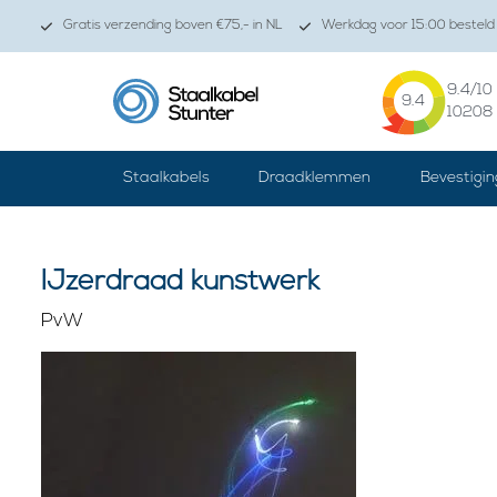
Gratis verzending boven €75,- in NL
Werkdag voor 15:00 besteld 
9.4
/10
9.4
10208
Staalkabels
Draadklemmen
Bevestigin
IJzerdraad kunstwerk
PvW