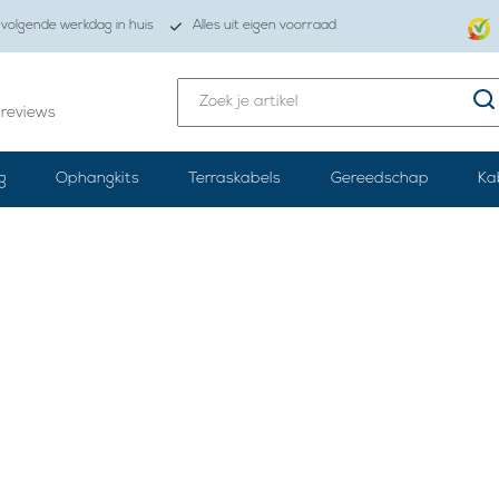
volgende werkdag in huis
Alles uit eigen voorraad
reviews
g
Ophangkits
Terraskabels
Gereedschap
Ka