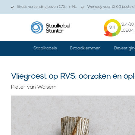
Gratis verzending boven €75,- in NL
Werkdag voor 15:00 besteld 
9.4
/10
9.4
10204
Staalkabels
Draadklemmen
Bevestigin
Vliegroest op RVS: oorzaken én op
Pieter van Walsem