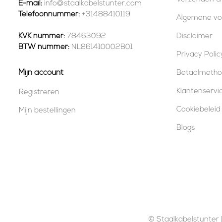
E-mail:
info@staalkabelstunter.com
Telefoonnummer:
+31488410119
Algemene v
KVK nummer:
78463092
Disclaimer
BTW nummer:
NL861410002B01
Privacy Polic
Mijn account
Betaalmeth
Klantenservi
Registreren
Cookiebeleid
Mijn bestellingen
Blogs
© Staalkabelstunter |