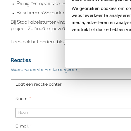
Reinig het oppervlak regelmatig met water.
We gebruiken cookies om cont
Bescherm RVS-onderdelen met een dun laagje olie of
websiteverkeer te analyseren
media, adverteren en analys
Bij Staalkabelstunter vind je niet alleen kwalitatieve 
project. Zo houd je jouw draad, kabel en schroeven écht 
verstrekt of die ze hebben v
Vliegroest
Lees ook het andere blogbericht over
Reacties
Wees de eerste om te reageren...
Laat een reactie achter
Naam:
*
E-mail:
*