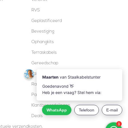
RVS
Geplastificeerd
Bevestiging
Ophangkits
Terraskabels
Gereedschap
Kabelsloten
Railing
Pakketten
Klantbeoordelingen
Deals
entuele verzendkosten.