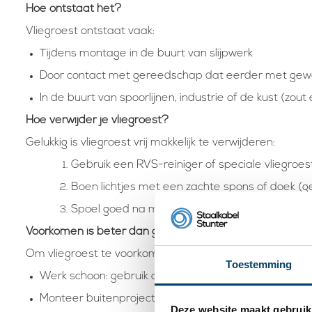
Hoe ontstaat het?
Vliegroest ontstaat vaak:
Tijdens montage in de buurt van slijpwerk
Door contact met gereedschap dat eerder met gewo
In de buurt van spoorlijnen, industrie of de kust (zout 
Hoe verwijder je vliegroest?
Gelukkig is vliegroest vrij makkelijk te verwijderen:
Gebruik een RVS-reiniger of speciale vliegroes
Boen lichtjes met een zachte spons of doek (ge
Spoel goed na met water en droog het oppervl
Voorkomen is beter dan genezen
Om vliegroest te voorkomen:
Toestemming
Werk schoon: gebruik alleen RVS-gereedschap bij m
Monteer buitenprojecten zo snel mogelijk na levering.
Deze website maakt gebruik