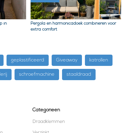
p in
Pergola en harmonicadoek combineren voor
extra comfort
geplastificeerd
Giveaway
katrollen
erij
schroefmachine
staaldraad
Categorieën
Draadklemmen
en
Verzinkt