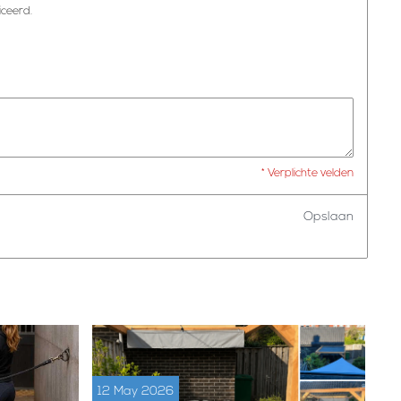
iceerd.
* Verplichte velden
Opslaan
12 May 2026