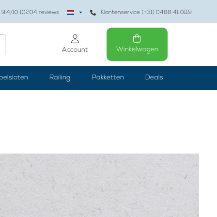
9.4
/10
10204
reviews
Klantenservice (+31) 0488 41 0119
Winkelwagen
Account
belsloten
Railing
Pakketten
Deals