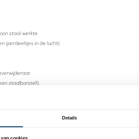
on staal werkte
en ijzerdeeltjes in de lucht)
tverwijderaar.
en staalborstel!).
ak.
Details
ontage.
 van cookies