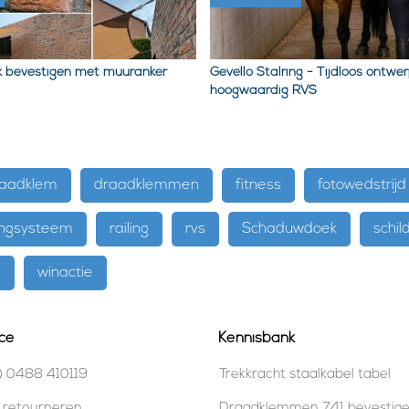
 bevestigen met muuranker
Gevello Stalring - Tijdloos ontwer
hoogwaardig RVS
aadklem
draadklemmen
fitness
fotowedstrijd
ngsysteem
railing
rvs
Schaduwdoek
schild
e
winactie
ce
Kennisbank
) 0488 410119
Trekkracht staalkabel tabel
 retourneren
Draadklemmen 741 bevestig