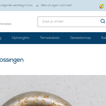
volgende werkdag in huis
Alles uit eigen voorraad
reviews
g
Ophangkits
Terraskabels
Gereedschap
Ka
lossingen