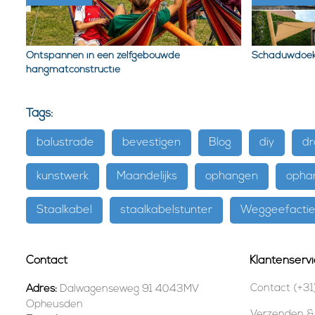
Ontspannen in een zelfgebouwde
Schaduwdoek
hangmatconstructie
Tags:
balustrade
bevestigen
Blog
diy
dr
kunstwerk
Maandelijks
ophangen
opha
Staalkabel
staalkabelstunter
Weggeefacti
Contact
Klantenservi
Contact (+31
Adres:
Dalwagenseweg 91 4043MV
Opheusden
Verzenden &