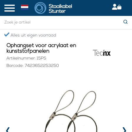
Home
> Ophangset voor acrylaat en kunststofpanelen
d
Gratis verzending boven €7
Ophangset voor acrylaat en
kunststofpanelen
Artikelnummer: 15PS
Barcode: 7423652253250