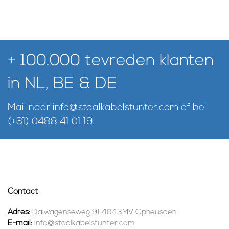
+ 100.000 tevreden klanten
in NL, BE & DE
Mail naar
info@staalkabelstunter.com
of bel
(+31) 0488 41 01 19
Contact
Adres:
Dalwagenseweg 91 4043MV Opheusden
E-mail:
info@staalkabelstunter.com