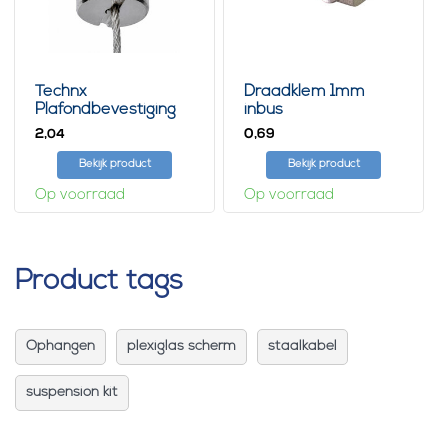
Technx
Draadklem 1mm
Plafondbevestiging
inbus
Rond
2,
0,
04
69
Bekijk product
Bekijk product
Op voorraad
Op voorraad
Product tags
Ophangen
plexiglas scherm
staalkabel
suspension kit