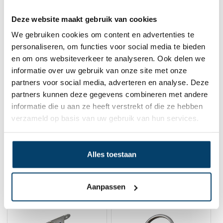
Deze website maakt gebruik van cookies
We gebruiken cookies om content en advertenties te
personaliseren, om functies voor social media te bieden
Ophangset voor acrylaat en
en om ons websiteverkeer te analyseren. Ook delen we
kunststofpanelen
informatie over uw gebruik van onze site met onze
0 klantbeoordelingen
partners voor social media, adverteren en analyse. Deze
3,
75
partners kunnen deze gegevens combineren met andere
Op voorraad
informatie die u aan ze heeft verstrekt of die ze hebben
Op werkdagen voor 15:00 besteld? Direct verstuurd!
verzameld op basis van uw gebruik van hun services.
In winkelwagen
Alles toestaan
Gerelateerde producten
Aanpassen