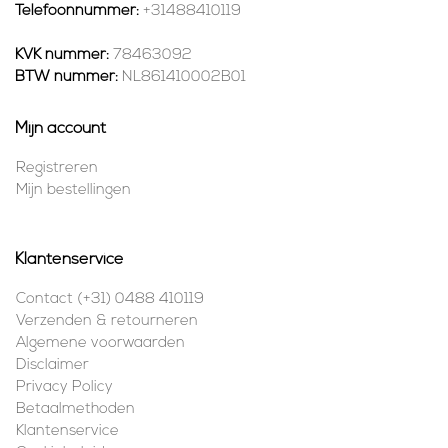
Telefoonnummer:
+31488410119
KVK nummer:
78463092
BTW nummer:
NL861410002B01
Mijn account
Registreren
Mijn bestellingen
Klantenservice
Contact (+31) 0488 410119
Verzenden & retourneren
Algemene voorwaarden
Disclaimer
Privacy Policy
Betaalmethoden
Klantenservice