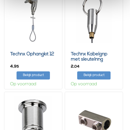
Technx Ophangkit 12
Technx Kabelgrip
met sleutelring
4,
2,
95
04
Bekijk product
Bekijk product
Op voorraad
Op voorraad