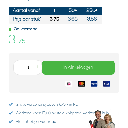
Aantal vanaf
1
50+
250+
Prijs per stuk*
3,75
3,68
3,56
Op voorraad
3,
75
-
+
In winkelwagen
Gratis verzending boven €75,- in NL
Werkdag voor 15:00 besteld volgende werkdag in huis
Alles uit eigen voorraad