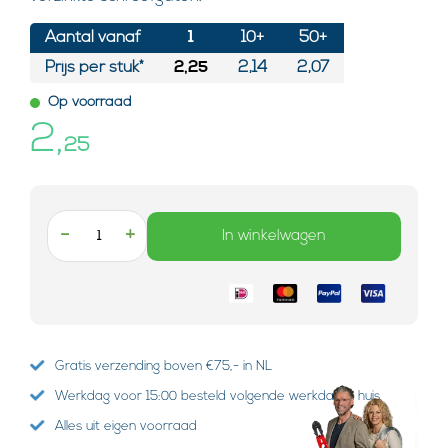
Aantal vanaf
1
10+
50+
Prijs per stuk*
2,25
2,14
2,07
Op voorraad
2,
25
-
+
In winkelwagen
Gratis verzending boven €75,- in NL
Werkdag voor 15:00 besteld volgende werkdag in huis
Alles uit eigen voorraad