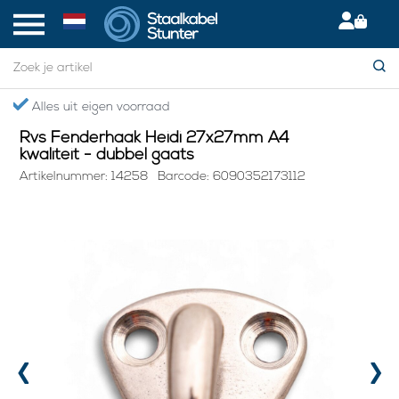
Home
> Rvs Fenderhaak Heidi 27x27mm A4 kwaliteit - dubbel gaats
Gratis verzending boven €75,- in NL
Rvs Fenderhaak Heidi 27x27mm A4
kwaliteit - dubbel gaats
Artikelnummer: 14258
Barcode: 6090352173112
‹
›