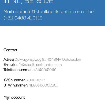
in NL, BE & DE
Mail naar
info@staalkabelstunter.com
of bel
(+31) 0488 41 01 19
Contact
Adres:
Dalwagenseweg 91 4043MV Opheusden
E-mail:
info@staalkabelstunter.com
Telefoonnummer:
+31488410119
KVK nummer:
78463092
BTW nummer:
NL861410002B01
Mijn account