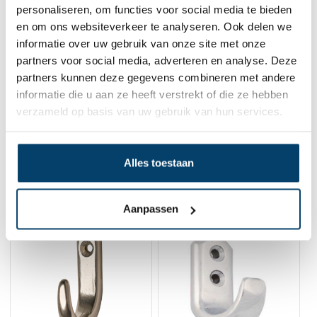
A4 kwaliteit - dubbel gaats
personaliseren, om functies voor social media te bieden
0 klantbeoordelingen
en om ons websiteverkeer te analyseren. Ook delen we
informatie over uw gebruik van onze site met onze
2,
25
Op voorraad
partners voor social media, adverteren en analyse. Deze
Op werkdagen voor 15:00 besteld? Direct verstuurd!
partners kunnen deze gegevens combineren met andere
informatie die u aan ze heeft verstrekt of die ze hebben
In winkelwagen
verzameld op basis van uw gebruik van hun services.
Alles toestaan
Gerelateerde producten
Aanpassen