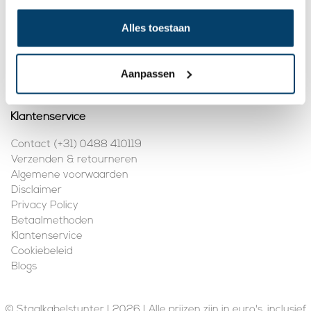
Mijn account
Alles toestaan
Registreren
Mijn bestellingen
Aanpassen
Klantenservice
Contact (+31) 0488 410119
Verzenden & retourneren
Algemene voorwaarden
Disclaimer
Privacy Policy
Betaalmethoden
Klantenservice
Cookiebeleid
Blogs
© Staalkabelstunter | 2026 | Alle prijzen zijn in euro's, inclusief