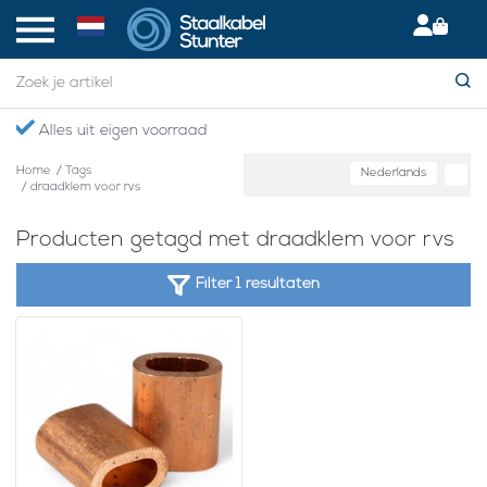
Alles uit eigen voorraad
Home
/
Tags
Nederlands
/
draadklem voor rvs
Producten getagd met draadklem voor rvs
Filter 1 resultaten