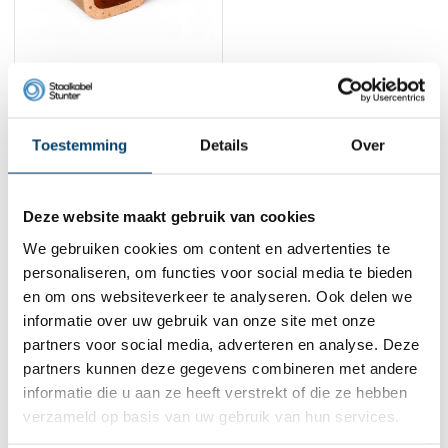
Draadklemmen koper
6mm
1,
80
Toestemming
Details
Over
Bekijk product
Op voorraad
Deze website maakt gebruik van cookies
1
We gebruiken cookies om content en advertenties te
personaliseren, om functies voor social media te bieden
Contact
en om ons websiteverkeer te analyseren. Ook delen we
informatie over uw gebruik van onze site met onze
Adres:
Dalwagenseweg 91 4043MV Opheusden
partners voor social media, adverteren en analyse. Deze
E-mail:
info@staalkabelstunter.com
partners kunnen deze gegevens combineren met andere
Telefoonnummer:
+31488410119
informatie die u aan ze heeft verstrekt of die ze hebben
KVK nummer:
78463092
verzameld op basis van uw gebruik van hun services.
BTW nummer:
NL861410002B01