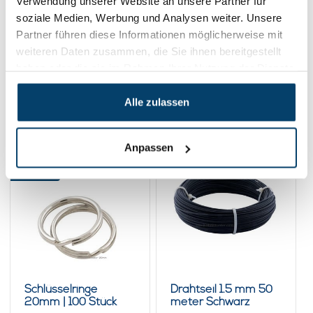
Verwendung unserer Website an unsere Partner für
soziale Medien, Werbung und Analysen weiter. Unsere
Im Warenkorb
Partner führen diese Informationen möglicherweise mit
weiteren Daten zusammen, die Sie ihnen bereitgestellt
haben oder die sie im Rahmen Ihrer Nutzung der Dienste
gesammelt haben.
Alle zulassen
Verwandte Produkte
Anpassen
100 stück
Schlüsselringe
Drahtseil 1.5 mm 50
20mm | 100 Stück
meter Schwarz