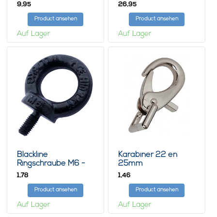
9,
26,
95
95
Product ansehen
Product ansehen
Auf Lager
Auf Lager
Blackline
Karabiner 22 en
Ringschraube M6 -
25mm
Schwarz
1,
1,
78
46
Product ansehen
Product ansehen
Auf Lager
Auf Lager