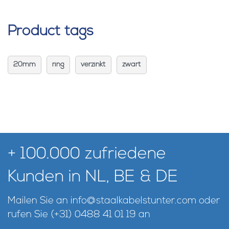
Product tags
20mm
ring
verzinkt
zwart
+ 100.000 zufriedene
Kunden in NL, BE & DE
Mailen Sie an
info@staalkabelstunter.com
oder
rufen Sie
(+31) 0488 41 01 19
an