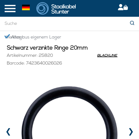
Startseite
> Schwarz verzinkte Ringe 20mm
en Werktag!
Alles aus eigenem Lager
Schwarz verzinkte Ringe 20mm
Artikelnummer: 25820
Barcode: 7423640026026
‹
›