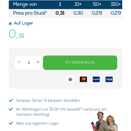
Menge von
1
10+
50+
150+
Preis pro Stück*
0,31
0,30
0,29
0,29
Auf Lager
0,
31
-
+
Im Warenkorb
Giropay: Sicher & bequem bezahlen
An Werktagen vor 15:00 Uhr bestellt? Lieferung am
nächsten Werktag!
Alles aus eigenem Lager