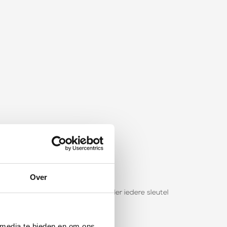
Over
een sleutelbos snel losmaken zonder iedere sleutel
 media te bieden en om ons