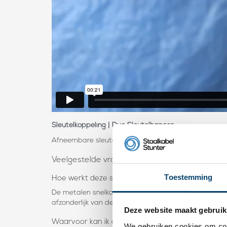
Sleutelkoppeling | Duo Sleutelhanger
Afneembare sleutelhanger
Veelgestelde vragen over de deelbare sleute
Toestemming
Hoe werkt deze sleutelhanger met snelsluiting?
De metalen snelkoppeling bestaat uit twee delen die
afzonderlijk van de sleutelring te halen.
Deze website maakt gebruik
Waarvoor kan ik deze afklikbare dubbele sleutelr
We gebruiken cookies om cont