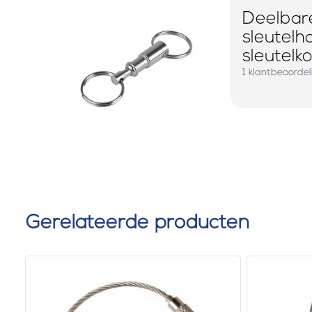
Deelbar
sleutelh
sleutelk
1 klantbeoorde
Gerelateerde producten