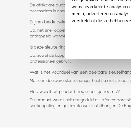
De afklikbare dubbele sleutelring is geschikt voor h
websiteverkeer te analyseren
accessoires kunnen aan de ringen worden bevestigd.
media, adverteren en analys
verstrekt of die ze hebben v
Blijven beide delen stevig met elkaar verbonden
Ja, het snelkoppelingsmechanisme zorgt ervoor dat b
ontkoppeld wanneer u een van de sleutelbossen apar
Is deze sleutelring volledig van metaal?
Ja, zowel de koppeling als de twee sleutelringen zij
professioneel gebruik.
Wat is het voordeel van een deelbare sleutelhan
Met een deelbare sleutelhanger hoeft u niet steeds 
Hoe wordt dit product nog meer genoemd?
Dit product wordt ook aangeduid als afneembare sleut
snelkoppeling en quick-release sleutelhanger. De E