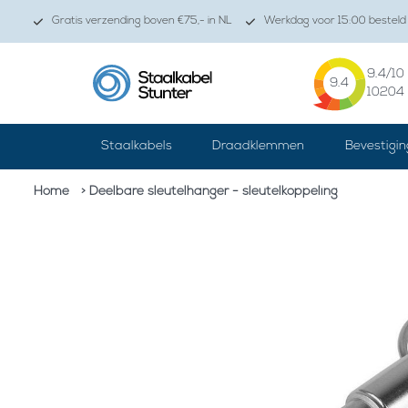
Gratis verzending boven €75,- in NL
Werkdag voor 15:00 besteld 
9.4
/10
9.4
10204
Staalkabels
Draadklemmen
Bevestigin
Home
> Deelbare sleutelhanger - sleutelkoppeling