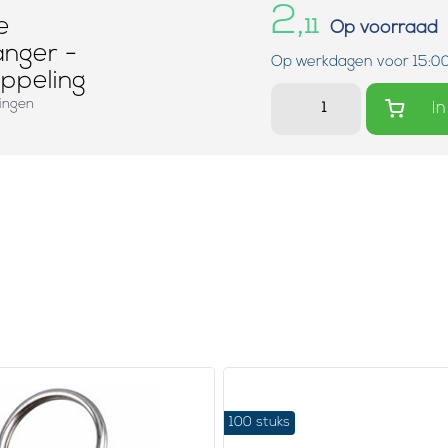
2,
e
11
Op voorraad
anger -
Op werkdagen voor 15:00
oppeling
lingen
In
100 stuks