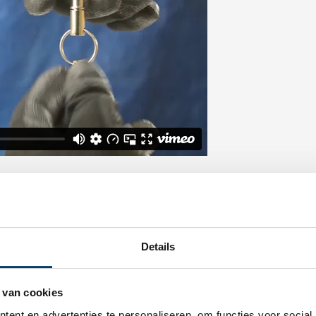
lhanger
Details
 eenvoudig van elkaar kunnen worden losgekoppeld. Hierdoor kunt u 
 van cookies
ing gebruiken?
ent en advertenties te personaliseren, om functies voor social