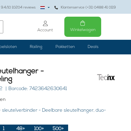
9.4
/10
10204
reviews
Klantenservice (+31) 0488 41 0119
Winkelwagen
Account
belsloten
Railing
Pakketten
Deals
eutelhanger -
ling
02
Barcode: 7423642630641
gen
 sleutelverbinder - Deelbare sleutelhanger, duo-
1
48+
100+
500+