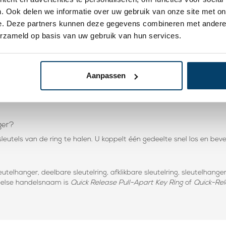
et gescheiden meenemen van bijvoorbeeld huis-, bedrijfs-, werkplaats
. Ook delen we informatie over uw gebruik van onze site met on
e. Deze partners kunnen deze gegevens combineren met andere i
erzameld op basis van uw gebruik van hun services.
?
eide delen tijdens normaal gebruik veilig met elkaar verbonden blij
t wilt gebruiken.
Aanpassen
n van metaal gemaakt. Hierdoor is deze metalen snelkoppeling met dub
ger?
sleutels van de ring te halen. U koppelt één gedeelte snel los en be
elhanger, deelbare sleutelring, afklikbare sleutelring, sleutelhanger
ngelse handelsnaam is
Quick Release Pull-Apart Key Ring
of
Quick-Rel