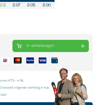
2.11
2.07
2.05
2.00
In winkelwagen
boven €75,- in NL
 besteld volgende werkdag in huis
rraad