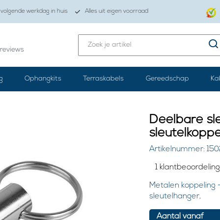
volgende werkdag in huis
Alles uit eigen voorraad
reviews
g
Ophangkits
Terraskabels
Gereedschap
Ka
Deelbare sl
sleutelkoppe
Artikelnummer: 15
1 klantbeoordelin
Metalen koppeling -
sleutelhanger,
Aantal vanaf