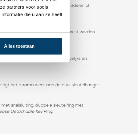
- en autosleutels. Ook kleine hulpmiddelen of
ze partners voor social
nformatie die u aan ze heeft
ven. De deelbare sleutelring kan bewust worden
Alles toestaan
bele sleutelring geschikt voor dagelijks en
vestigt het daarna weer aan de duo-sleutelhanger.
 met snelsluiting, dubbele sleutelring met
ease Detachable Key Ring
.