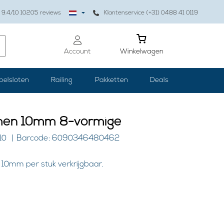
9.4
/10
10205
reviews
Klantenservice (+31) 0488 41 0119
Account
Winkelwagen
belsloten
Railing
Pakketten
Deals
en 10mm 8-vormige
10
Barcode: 6090346480462
0mm per stuk verkrijgbaar.