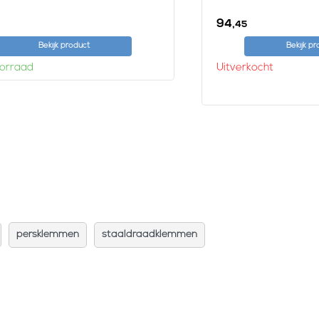
94,
45
Bekijk product
Bekijk p
orraad
Uitverkocht
persklemmen
staaldraadklemmen