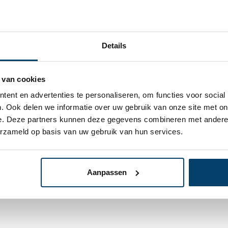
Details
 van cookies
ent en advertenties te personaliseren, om functies voor social
0,
. Ook delen we informatie over uw gebruik van onze site met on
80
Op voorraa
lemmen 10mm
e. Deze partners kunnen deze gegevens combineren met andere i
Op werkdagen voor 15:00
ge
erzameld op basis van uw gebruik van hun services.
lingen
In
Aanpassen