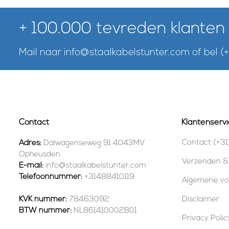
+ 100.000 tevreden klanten
Mail naar
info@staalkabelstunter.com
of bel
(
Contact
Klantenservi
Contact (+31
Adres:
Dalwagenseweg 91 4043MV
Opheusden
Verzenden &
E-mail:
info@staalkabelstunter.com
Telefoonnummer:
+31488410119
Algemene v
KVK nummer:
78463092
Disclaimer
BTW nummer:
NL861410002B01
Privacy Polic