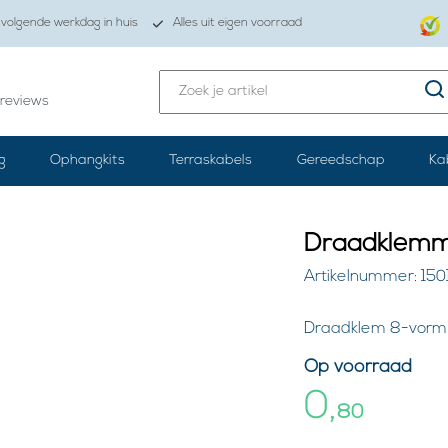
volgende werkdag in huis
Alles uit eigen voorraad
reviews
g
Ophangkits
Terraskabels
Gereedschap
Ka
Draadklemm
Artikelnummer: 150
Draadklem 8-vorm 1
Op voorraad
0,
80