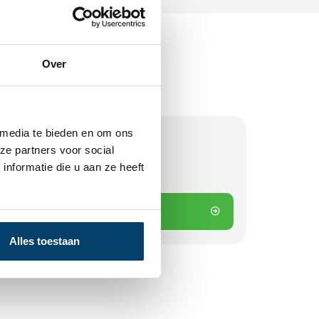
Over
 media te bieden en om ons
ze partners voor social
d
nformatie die u aan ze heeft
 besteld? Direct verstuurd!
 winkelwagen
Alles toestaan