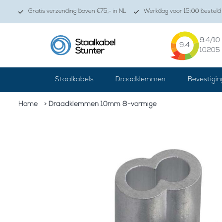
Gratis verzending boven €75,- in NL
Werkdag voor 15:00 besteld 
9.4
/10
9.4
10205
Staalkabels
Draadklemmen
Bevestigin
Home
> Draadklemmen 10mm 8-vormige