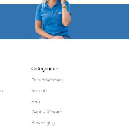
Categorieën
Draadklemmen
en
Verzinkt
RVS
Geplastificeerd
Bevestiging