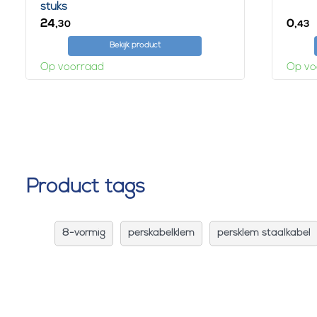
stuks
24,
0,
30
43
Bekijk product
Op voorraad
Op vo
Product tags
8-vormig
perskabelklem
persklem staalkabel