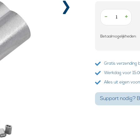
›
-
+
Betaalmogelijkheden:
Gratis verzending 
Werkdag voor 15:00
Alles uit eigen voo
Support nodig? B