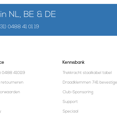
 in NL, BE & DE
+31) 0488 41 01 19
ce
Kennisbank
) 0488 410119
Trekkracht staalkabel tabel
 retourneren
Draadklemmen 741 bevestig
oorwaarden
Club-Sponsoring
Support
y
Speciaal