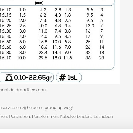
maal de draadklem aan.
ervice en zij helpen u graag op weg!
en, Pershulzen, Persklemmen, Kabelverbinders, Lushulzen