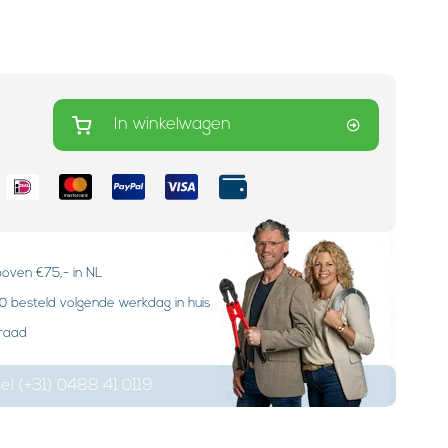
In winkelwagen
boven €75,- in NL
 besteld volgende werkdag in huis
rraad
el (+31) 0488 41 0119