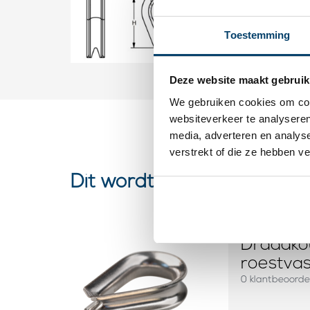
B
8
mm
D
18
mm
H
34
Toestemming
Deze website maakt gebruik
We gebruiken cookies om cont
websiteverkeer te analyseren
media, adverteren en analys
verstrekt of die ze hebben v
Dit wordt ‘m
Draadko
roestva
0 klantbeoorde