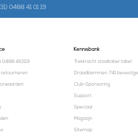
+31) 0488 41 01 19
ce
Kennisbank
) 0488 410119
Trekkracht staalkabel tabel
 retourneren
Draadklemmen 741 bevestig
oorwaarden
Club-Sponsoring
Support
y
Speciaal
oden
Magazijn
ce
Sitemap