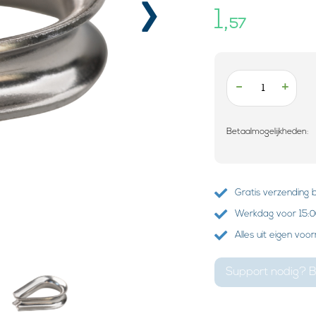
›
1,
57
-
+
Betaalmogelijkheden:
Gratis verzending 
Werkdag voor 15:00
Alles uit eigen voo
Support nodig? B