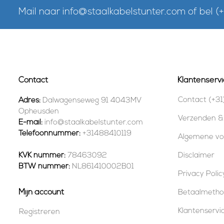
Mail naar
info@staalkabelstunter.com
of bel
(
Contact
Klantenservi
Contact (+31
Adres:
Dalwagenseweg 91 4043MV
Opheusden
Verzenden &
E-mail:
info@staalkabelstunter.com
Telefoonnummer:
+31488410119
Algemene v
KVK nummer:
78463092
Disclaimer
BTW nummer:
NL861410002B01
Privacy Polic
Mijn account
Betaalmeth
Klantenservi
Registreren