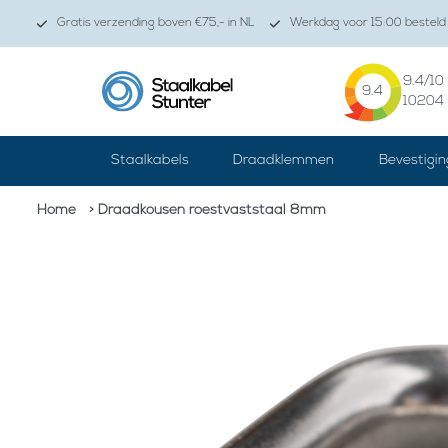
Gratis verzending boven €75,- in NL
Werkdag voor 15:00 besteld 
9.4
/10
9.4
10204
Staalkabels
Draadklemmen
Bevestigin
Home
> Draadkousen roestvaststaal 8mm