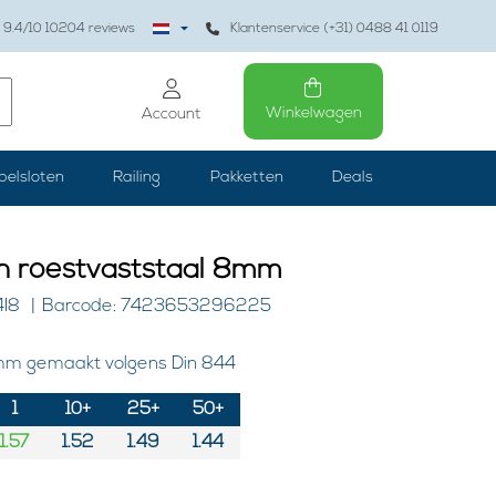
9.4
/10
10204
reviews
Klantenservice (+31) 0488 41 0119
Winkelwagen
Account
belsloten
Railing
Pakketten
Deals
n roestvaststaal 8mm
4I8
Barcode: 7423653296225
mm gemaakt volgens Din 844
1
10+
25+
50+
1.57
1.52
1.49
1.44