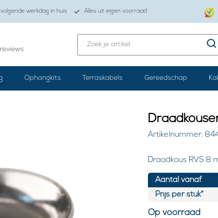
volgende werkdag in huis
Alles uit eigen voorraad
reviews
g
Ophangkits
Terraskabels
Gereedschap
Ka
Draadkouse
Artikelnummer: 84
Draadkous RVS 8 
Aantal vanaf
Prijs per stuk*
Op voorraad