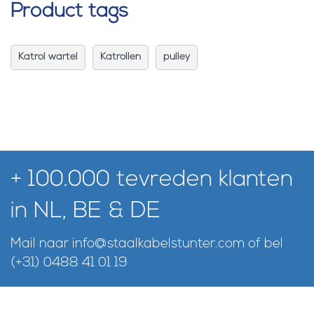
Product tags
Katrol wartel
Katrollen
pulley
+ 100.000 tevreden klanten
in NL, BE & DE
Mail naar
info@staalkabelstunter.com
of bel
(+31) 0488 41 01 19