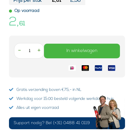
Prijs per stuk*
2,61
2,56
Op voorraad
2,
61
-
+
In winkelwagen
Gratis verzending boven €75,- in NL
Werkdag voor 15:00 besteld volgende werkdag in huis
Alles uit eigen voorraad
Support nodig? Bel (+31) 0488 41 0119