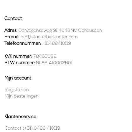
Contact
Adres:
Dalwagenseweg 91 4043MV Opheusden
E-mail:
info@staalkabelstunter.com
Telefoonnummer:
+31488410119
KVK nummer:
78463092
BTW nummer:
NL861410002B01
Mijn account
Registreren
Mijn bestellingen
Klantenservice
Contact (+31) 0488 410119