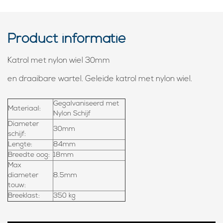
Product informatie
Katrol met nylon wiel 30mm
en draaibare wartel. Geleide katrol met nylon wiel.
Gegalvaniseerd met
Materiaal:
Nylon Schijf
Diameter
30mm
schijf:
Lengte:
84mm
Breedte oog:
18mm
Max
diameter
8.5mm
touw:
Breeklast:
350 kg