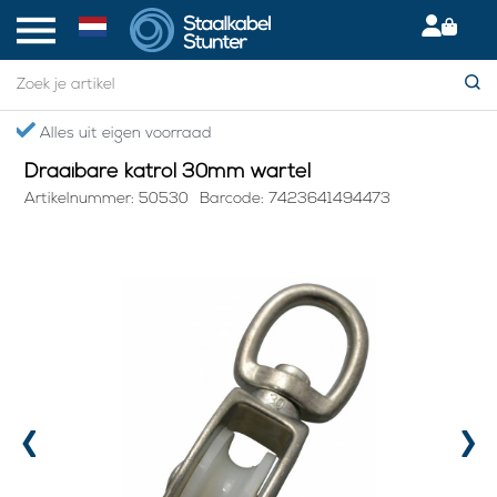
Home
> Draaibare katrol 30mm wartel
Alles uit eigen voorraad
Draaibare katrol 30mm wartel
Artikelnummer: 50530
Barcode: 7423641494473
‹
›