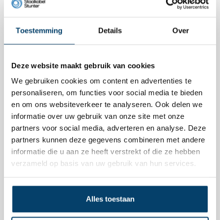
Afmetingen liftsocket:
Toestemming
Details
Over
Deze website maakt gebruik van cookies
We gebruiken cookies om content en advertenties te
personaliseren, om functies voor social media te bieden
en om ons websiteverkeer te analyseren. Ook delen we
informatie over uw gebruik van onze site met onze
partners voor social media, adverteren en analyse. Deze
Uitleg flimpje liftsocket
partners kunnen deze gegevens combineren met andere
informatie die u aan ze heeft verstrekt of die ze hebben
verzameld op basis van uw gebruik van hun services.
#liftsocket #draadhuis #wigklem
Alles toestaan
Product video