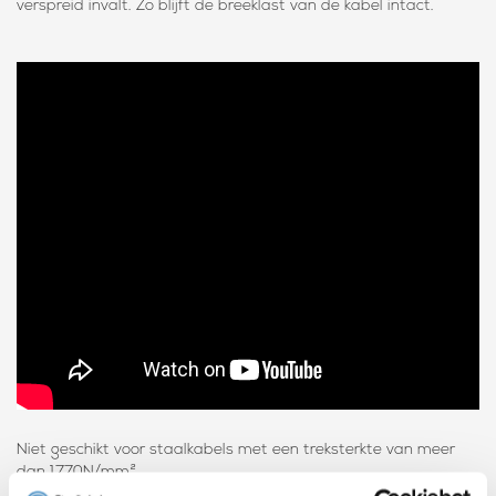
verspreid invalt. Zo blijft de breeklast van de kabel intact.
Niet geschikt voor staalkabels met een treksterkte van meer
dan 1770N/mm²