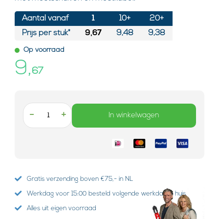
Aantal vanaf
1
10+
20+
Prijs per stuk*
9,67
9,48
9,38
Op voorraad
9,
67
-
+
In winkelwagen
Gratis verzending boven €75,- in NL
Werkdag voor 15:00 besteld volgende werkdag in huis
Alles uit eigen voorraad