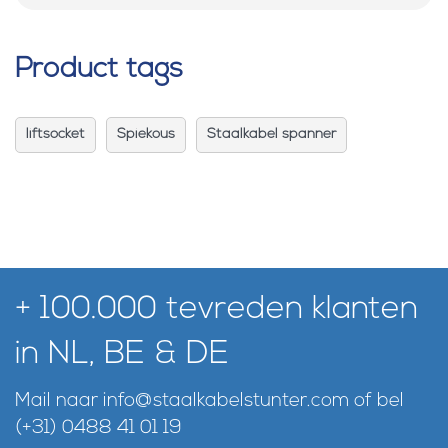
Product tags
liftsocket
Spiekous
Staalkabel spanner
+ 100.000 tevreden klanten
in NL, BE & DE
Mail naar
info@staalkabelstunter.com
of bel
(+31) 0488 41 01 19