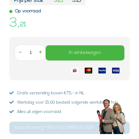
Prijs per stuk*
3.21
3.15
Op voorraad
3,
21
-
+
In winkelwagen
Gratis verzending boven €75,- in NL
Werkdag voor 15:00 besteld volgende werkdag in huis
Alles uit eigen voorraad
Support nodig? Bel (+31) 0488 41 0119