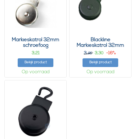
Markieskatrol 32mm
Blackline
schroefoog
Markieskatrol 32mm
schroefoog Groen
3,
3,
3,
-16%
21
30
95
Bekijk product
Bekijk product
Op voorraad
Op voorraad