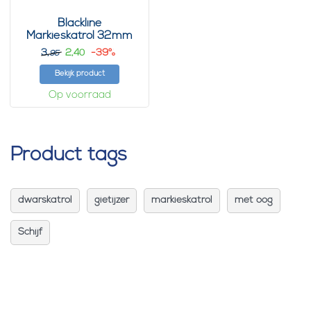
Blackline
Markieskatrol 32mm
open oog zwart
3,
2,
-39%
40
95
Bekijk product
Op voorraad
Product tags
dwarskatrol
gietijzer
markieskatrol
met oog
Schijf