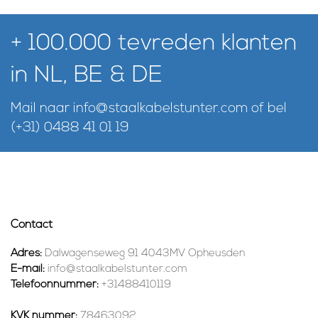
+ 100.000 tevreden klanten
in NL, BE & DE
Mail naar
info@staalkabelstunter.com
of bel
(+31) 0488 41 01 19
Contact
Adres:
Dalwagenseweg 91 4043MV Opheusden
E-mail:
info@staalkabelstunter.com
Telefoonnummer:
+31488410119
KVK nummer:
78463092