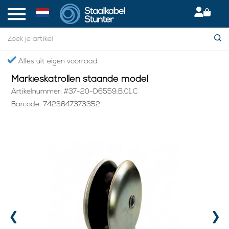
Home
> Markieskatrollen staande model
s uit eigen voorraad
Gratis 
Markieskatrollen staande model
Artikelnummer: #37-20-D6559.B.01.C
Barcode: 7423647373352
‹
›