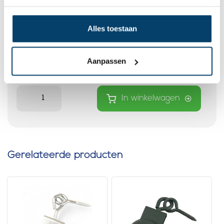
Markieskatrollen staande model
Alles toestaan
0 klantbeoordelingen
Aanpassen
3,
21
Op voorraad
Op werkdagen voor 15:00 besteld? Direct verstuurd!
In winkelwagen
Gerelateerde producten