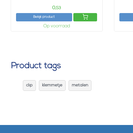
0,
53
Bekijk product
Op voorraad
Product tags
clip
klemmetje
metalen