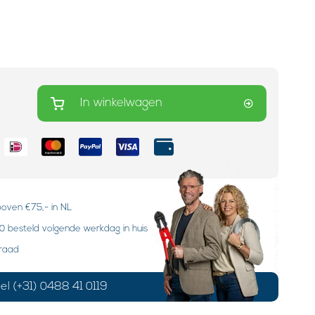
In winkelwagen
boven €75,- in NL
 besteld volgende werkdag in huis
rraad
el (+31) 0488 41 0119