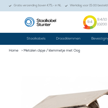
Gratis verzending boven €75,- in NL
Werkdag voor 15:00 besteld 
9.4
/10
9.4
10200
Staalkabels
Draadklemmen
Bevestigin
Home
> Metalen clipje / klemmetje met Oog