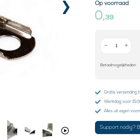
›
Op voorraad
0,
39
-
+
Betaalmogelijkheden:
Gratis verzending 
Werkdag voor 15:00
Alles uit eigen voo
Support nodig? B