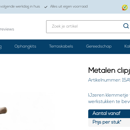
volgende werkdag in huis
Alles uit eigen voorraad
reviews
g
Ophangkits
Terraskabels
Gereedschap
Ka
Metalen cli
Artikelnummer: 15
IJzeren klemmetje 
werkstukken te bev
Aantal vanaf
Prijs per stuk*