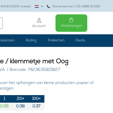
9.4
/10
10200
reviews
Klantenservice (+31) 0488 41 0119
Winkelwagen
Account
belsloten
Railing
Pakketten
Deals
pje / klemmetje met Oog
AVA
Barcode: 7423635821827
voor het ophangen van kleine producten, papier of
estigen
1
20+
100+
0.39
0.38
0.37