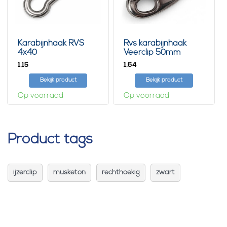
Karabijnhaak RVS
Rvs karabijnhaak
4x40
Veerclip 50mm
1,
1,
15
64
Bekijk product
Bekijk product
Op voorraad
Op voorraad
Product tags
ijzerclip
musketon
rechthoekig
zwart