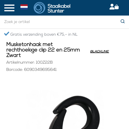
Home
> Musketonhaak met rechthoekige clip 22 en 25mm Zwart
Gratis verzending boven €75,- in NL
Musketonhaak met
rechthoekige clip 22 en 25mm
Zwart
Artikelnummer: 100Z22B
Barcode: 6090349695641