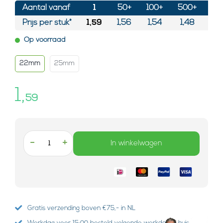
Aantal vanaf
1
50+
100+
500+
25
Prijs per stuk*
1,59
1,56
1,54
1,48
1
Op voorraad
22mm
25mm
1,
59
-
+
In winkelwagen
Gratis verzending boven €75,- in NL