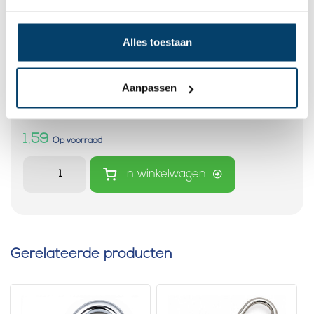
Alles toestaan
Musketonhaak met rechthoekige
Aanpassen
clip 22 en 25mm Zwart
0 klantbeoordelingen
1,
59
Op voorraad
In winkelwagen
Gerelateerde producten