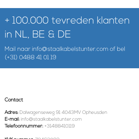
+ 100.000 tevreden klanten
in NL, BE & DE
Mail naar
info@staalkabelstunter.com
of bel
(+31) 0488 41 01 19
Contact
Adres:
Dalwagenseweg 91 4043MV Opheusden
E-mail:
info@staalkabelstunter.com
Telefoonnummer:
+31488410119